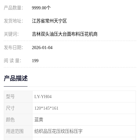
产品数量：
9999.00个
发货地址：
江苏省常州天宁区
关键词：
吉林双头油压大台面布料压花机商
发布日期：
2026-01-04
阅 读 量：
199
产品描述
型号
LY-YH04
尺寸
120*145*161
颜色
蓝黄
用途范围
纺织品压花压纹压标压字