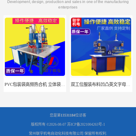
Development, design, production and sales in one of the manufacturing
enterprises
PVC包装袋高频热合机 立体袋焊接机 找联宇生产厂家
双工位服装布料凹凸英文字母压字机找联宇制造厂
您是第
13531184
位访客
版权所有 ©2026-08-07
苏ICP备2021004263号-1
常州联宇机电自动化科技有限公司
保留所有权利.