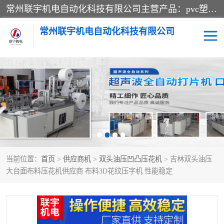
常州联宇机电自动化科技有限公司主营产品：pvc塑料焊机、高频热合机、软膜天花压边机、服装布料凹凸压花机、布料3d压印设备、服装植胶设备、超声波布料花边机、无纺布热合机、全自动压花机。
常州联宇机电自动化科技有限公司
压花定型机以及压花模具
超声波热合机
高频热合机
超声波花边机
超声波复合压花机
凹凸压花机压标机
当前位置：
首页
>
供应商机
>
双头油压凹凸压花机
> 吉林双头油压
3040凹凸压花机
双头服装凹凸压花机
大台面布料压花机供应商 布料3D花纹压字机 性能稳定
双头油压凹凸压花机
大压力油压凹凸定型机
高频压花压标机
自动超声波打片成型机