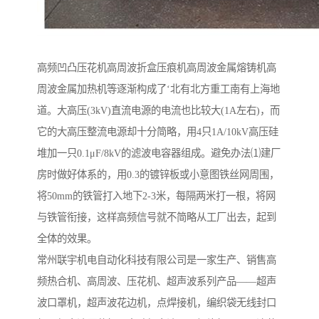
高频凹凸压花机高周波折盒压痕机高周波金属熔铸机高
周波金属加热机等逐渐构成了‘北有北方重工南有上海地
道。大高压(3kV)直流电源的电流也比较大(1A左右)，而
它的大高压整流电源却十分简略，用4只1A/10kV高压硅
堆加一只0.1μF/8kV的滤波电容器组成。避免办法⑴建厂
房时做好体系的，用0.3的镀锌板或小意图铁丝网周围，
将50mm的铁管打入地下2-3米，每隔两米打一根，将网
与铁管衔接，这样高频信号就不简略从工厂出去，起到
全体的效果。
常州联宇机电自动化科技有限公司是一家生产、销售高
频热合机、高周波、压花机、超声波系列产品——超声
波口罩机，超声波花边机，点焊接机，编织袋无线封口