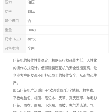
压力
油压
功率
15kw
是否进口
否
重量
500kg
尺寸（cm）
40*60
可售卖地
全国
压花机的操作性能稳定，机器运行损耗能力低，人性化
的操作方式设计，使得服装压花机的安全性能更高，让
企业客户朋友都不用担心员工的操作安全，从而放心生
产。
凹凸压花机广泛适用于“欢迎光临”印字地毯、救生衣、
平板电脑包、相册、笔记本、皮革、真皮压印、羊毛衫
压花、雨衣、雨裤、下水裤、雨披、充气游泳池、气