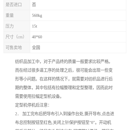
是否进口
否
重量
560kg
压力
15t
尺寸（cm）
40*60
可售卖地
全国
纺织品加工中，对于产品终的质量一般要求比较严格。
而在经过很多道工序的处理之后，很可能会出现一些变
形等小问题。在这样的情况下，就需要对纺织品进行后
期的整体，其中包括有拉幅整理和定型整理，因而此时
需要使用拉幅定型机设备。
定型机停机后注意：
2． 加工完布后把导布引入到操作台处,撕开导布,点击进
布总控制按钮至红色,关闭上针保护按钮至“0”。开动机