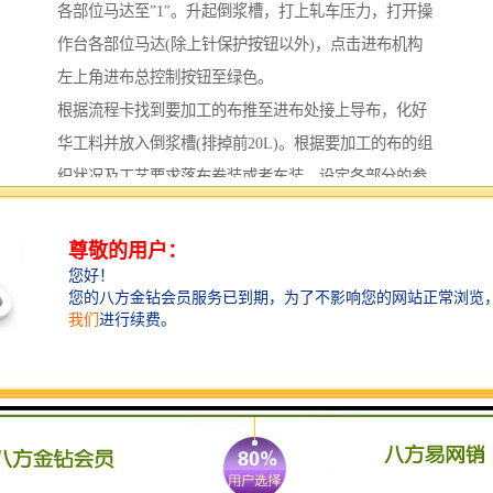
各部位马达至”1″。升起倒浆槽，打上轧车压力，打开操
作台各部位马达(除上针保护按钮以外)，点击进布机构
左上角进布总控制按钮至绿色。
根据流程卡找到要加工的布推至进布处接上导布，化好
华工料并放入倒浆槽(排掉前20L)。根据要加工的布的组
织状况及工艺要求落布卷装或者车装。设定各部分的参
数，根据要加工的布的纬斜情况预设整纬器中快/中慢，
左快/右快。打铃通知进落布准备开机，待回铃后按下开
机按钮，加速指示灯闪烁，设定工艺要求的车速并确
认，点击加速按钮车速自动增至工艺要求车速。