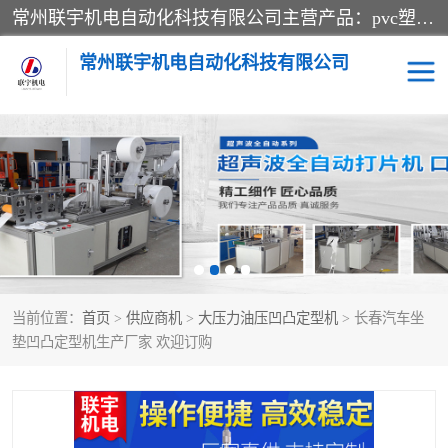
常州联宇机电自动化科技有限公司主营产品：pvc塑料焊机、高频热合机、软膜天花压边机、服装布料凹凸压花机、布料3d压印设备、服装植胶设备、超声波布料花边机、无纺布热合机、全自动压花机。
常州联宇机电自动化科技有限公司
压花定型机以及压花模具
超声波热合机
高频热合机
超声波花边机
超声波复合压花机
凹凸压花机压标机
当前位置：
首页
>
供应商机
>
大压力油压凹凸定型机
> 长春汽车坐
3040凹凸压花机
双头服装凹凸压花机
垫凹凸定型机生产厂家 欢迎订购
双头油压凹凸压花机
大压力油压凹凸定型机
高频压花压标机
自动超声波打片成型机