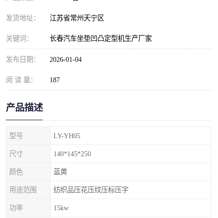
发货地址：
江苏省常州天宁区
关键词：
长春汽车坐垫凹凸定型机生产厂家
发布日期：
2026-01-04
阅 读 量：
187
产品描述
型号
LY-YH05
尺寸
140*145*250
颜色
蓝黄
用途范围
纺织品压花压纹压标压字
功率
15kw