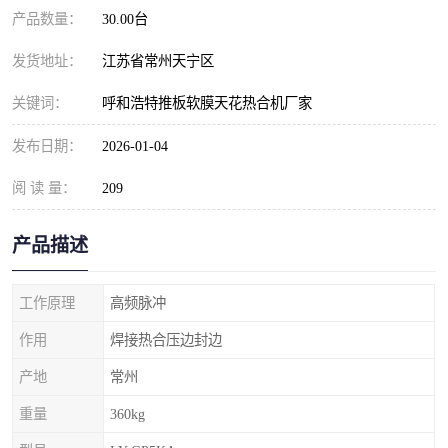
产品数量：
30.00台
发货地址：
江苏省常州天宁区
关键词：
呼和浩特推板软膜天花热合机厂家
发布日期：
2026-01-04
阅 读 量：
209
产品描述
工作原理
高频脉冲
作用
焊接热合压边封边
产地
常州
重量
360kg