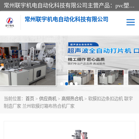
常州联宇机电自动化科技有限公司主营产品：pvc塑料焊机、高频热合机、软膜天花压边机、服装布料凹凸压花机、布料3d压印设备、服装植胶设备、超声波布料花边机、无纺布热合机、全自动压花机。
常州联宇机电自动化科技有限公司
压花定型机以及压花模具
超声波热合机
高频热合机
超声波花边机
超声波复合压花机
凹凸压花机压标机
当前位置：
首页
>
供应商机
>
高频热合机
> 软膜扣边条扣边机 联宇
3040凹凸压花机
双头服装凹凸压花机
制造厂家 兰州软膜灯箱布热合机厂家
双头油压凹凸压花机
大压力油压凹凸定型机
高频压花压标机
自动超声波打片成型机