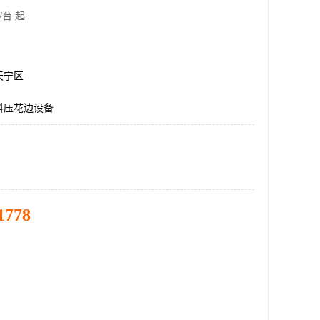
/台 起
天宁区
料压花边设备
1778