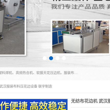
常州联宇机电自动化科技有限公司主营产品：pvc塑料焊机、高频热合机、软膜天花压边机、服装布料凹凸压花机、布料3d压印设备、服装植胶设备、超声波布料花边机、无纺布热合机、全自动压花机。
 武汉服装布料压花边设备 联宇制造
无纺布花边机 武汉