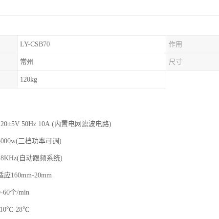
LY-CSB70
作用
常州
尺寸
120kg
0±5V 50Hz 10A (内置电网滤波电路)
000w(三档功率可调)
8KHz(自动跟频系统)
应160mm-20mm
60个/min
0℃-28℃