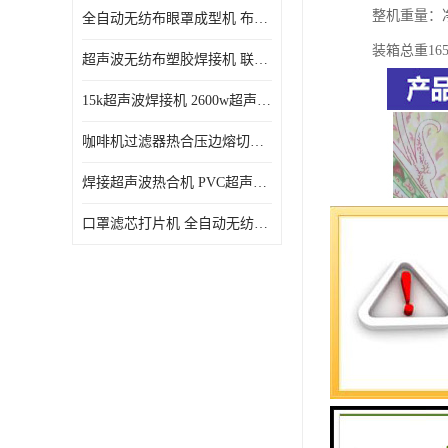
整机重量：净
全自动无纺布眼罩成型机 布料海绵眼罩热合切边机
装箱总重165
超声波无纺布塑胶焊接机 联宇制造
15k超声波焊接机 2600w超声波焊接机 联宇制造
咖啡机过滤器热合压边熔切机 超声波无纺布喷胶棉热合机
焊接超声波热合机 PVC超声波焊接机 无纺布超声波设备
口罩滤芯打片机 全自动无纺布压花压标设备 多层料复合机