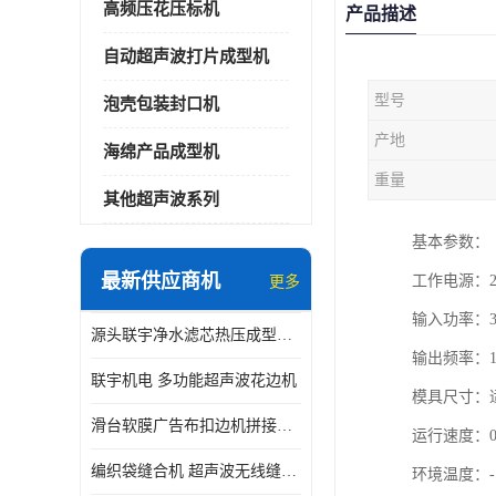
高频压花压标机
产品描述
自动超声波打片成型机
型号
泡壳包装封口机
产地
海绵产品成型机
重量
其他超声波系列
基本参数：
最新供应商机
工作电源：22
更多
输入功率：3
源头联宇净水滤芯热压成型机器 超声波大功率封边机
输出频率：1
联宇机电 多功能超声波花边机
模具尺寸：适
滑台软膜广告布扣边机拼接机用于焊接热合拼接作用
运行速度：0-
编织袋缝合机 超声波无线缝合机 厂家现货供应
环境温度：-1