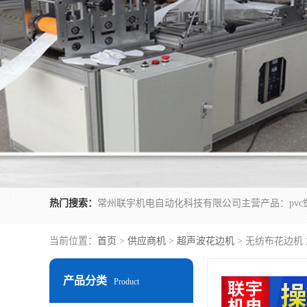
热门搜索：
当前位置：
首页
>
供应商机
>
超声波花边机
> 无纺布花边机
产品分类
Product