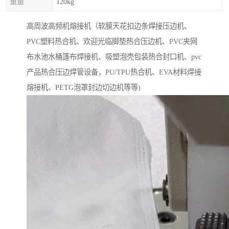
重量
120kg
高周波高频机熔接机（软膜天花扣边条焊接压边机、
PVC塑料热合机、欢迎光临脚垫热合压边机、PVC夹网
布水池水桶篷布焊接机、吸塑泡壳包装热合封口机、pvc
产品热合压边焊管设备，PU/TPU热合机、EVA材料焊接
熔接机、PETG泡罩封边切边机等等)