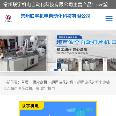
常州联宇机电自动化科技有限公司主营产品：pvc塑料焊机、高频热合机、软膜天花压边机、服装布料凹凸压花机、布料3d压印设备、服装植胶设备、超声波布料花边机、无纺布热合机、全自动压花机。
常州联宇机电自动化科技有限公司
压花定型机以及压花模具
超声波热合机
高频热合机
超声波花边机
超声波复合压花机
凹凸压花机压标机
当前位置：
首页
>
供应商机
>
超声波花边机
> 超声波花边机多少钱
3040凹凸压花机
双头服装凹凸压花机
长沙超声波花边机厂家 联宇机电
双头油压凹凸压花机
大压力油压凹凸定型机
高频压花压标机
自动超声波打片成型机