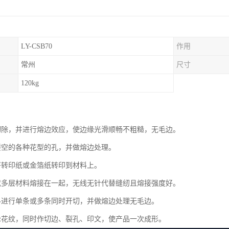
LY-CSB70
作用
常州
尺寸
120kg
边切除，并进行熔边效应，使边缘光滑顺畅不粗糙，无毛边。
出镂空的各种花型的孔，并做熔边处理。
 将转印纸或金箔纸转印到材料上。
层或多层材料熔接在一起，无线无针代替缝纫且熔接强度好。
材料进行单条或多条同时开切，并做熔边处理无毛边。
花轮花纹，同时作切边、裂孔、印文，使产品一次成形。