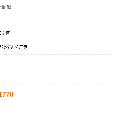
/台 起
天宁区
声波花边机厂家
1778