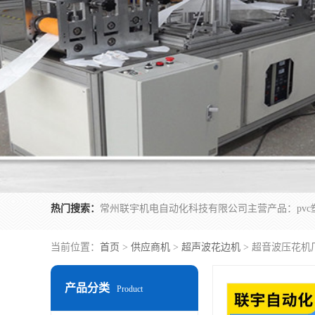
热门搜索：
当前位置：
首页
>
供应商机
>
超声波花边机
> 超音波压花机
产品分类
Product