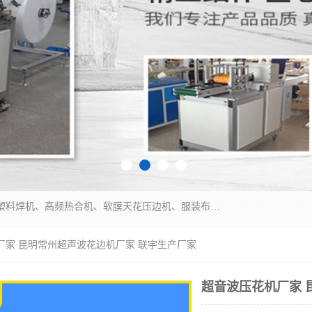
常州联宇机电自动化科技有限公司主营产品：pvc塑料焊机、高频热合机、软膜天花压边机、服装布料凹凸压花机、布料3d压印设备、服装植胶设备、超声波布料花边机、无纺布热合机、全自动压花机。
厂家 昆明常州超声波花边机厂家 联宇生产厂家
超音波压花机厂家 