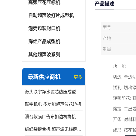
高频压花压标机
产品描述
自动超声波打片成型机
型号
泡壳包装封口机
产地
海绵产品成型机
重量
其他超声波系列
功 能
最新供应商机
切边: 单
更多
镂孔: 切
源头联宇净水滤芯热压成型机器 超声波大功率封边机
转移印花:
联宇机电 多功能超声波花边机
熔接: 二
滑台软膜广告布扣边机拼接机用于焊接热合拼接作用
开条: 对
编织袋缝合机 超声波无线缝合机 厂家现货供应
成形: 按