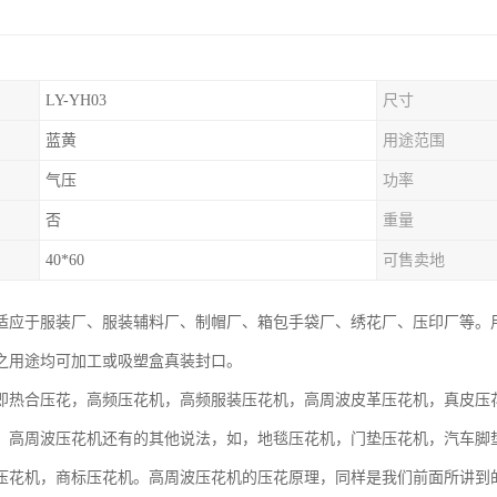
LY-YH03
尺寸
蓝黄
用途范围
气压
功率
否
重量
40*60
可售卖地
适应于服装厂、服装辅料厂、制帽厂、箱包手袋厂、绣花厂、压印厂等。用于纯
之用途均可加工或吸塑盒真装封口。
即热合压花，高频压花机，高频服装压花机，高周波皮革压花机，真皮压
，高周波压花机还有的其他说法，如，地毯压花机，门垫压花机，汽车脚
压花机，商标压花机。高周波压花机的压花原理，同样是我们前面所讲到