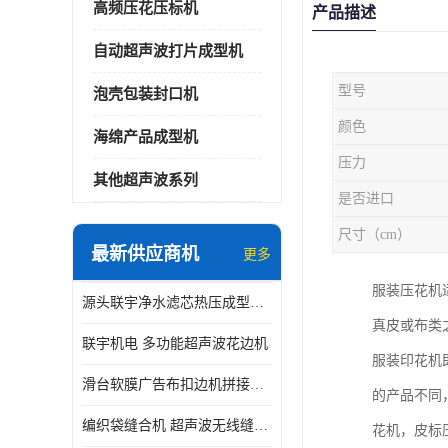
高频压花压标机
产品描述
自动超声波打片成型机
型号
泡壳包装封口机
颜色
海绵产品成型机
压力
其他超声波系列
是否进口
尺寸（cm）
最新供应商机
更多
服装压花机
源头联宇净水滤芯热压成型机器 超声波大功率封边机
真皮或布类
联宇机电 多功能超声波花边机
服装印花机
滑台软膜广告布扣边机拼接机用于焊接热合拼接作用
的产品不同
编织袋缝合机 超声波无线缝合机 厂家现货供应
花机，皮标