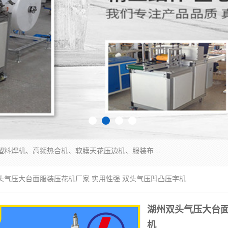
常州联宇机电自动化科技有限公司主营产品：pvc塑料焊机、高频热合机、软膜天花压边机、服装布料凹凸压花机、布料3d压印设备、服装植胶设备、超声波布料花边机、无纺布热合机、全自动压花机。
双头气压大台面服装压花机厂家 实用性强 双头气压凹凸压字机
湖州双头气压大台面
机