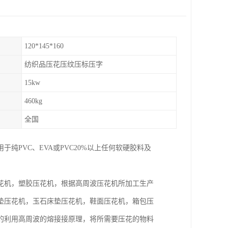
120*145*160
纺织品压花压纹压标压字
15kw
460kg
全国
PVC、EVA或PVC20%以上任何软硬胶料及
花机，塑胶压花机，根据高周波压花机所加工生产
垫压花机，玉石床垫压花机，鞋面压花机，箱包压
的利用高周波的熔接接原理，将所需要压花的物料