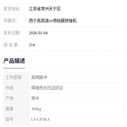
发货地址：
江苏省常州天宁区
关键词：
西宁高周波uv喷绘膜拼接机
发布日期：
2026-01-04
阅 读 量：
214
产品描述
工作原理
高频脉冲
作用
焊接热合压边封边
产地
常州
重量
360kg
型号
LY-GP5KA