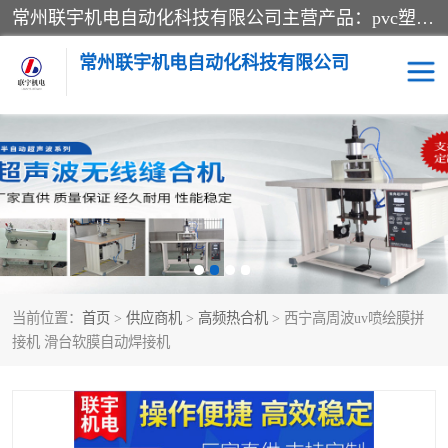
常州联宇机电自动化科技有限公司主营产品：pvc塑料焊机、高频热合机、软膜天花压边机、服装布料凹凸压花机、布料3d压印设备、服装植胶设备、超声波布料花边机、无纺布热合机、全自动压花机。
常州联宇机电自动化科技有限公司
压花定型机以及压花模具
超声波热合机
高频热合机
超声波花边机
超声波复合压花机
凹凸压花机压标机
当前位置：
首页
>
供应商机
>
高频热合机
> 西宁高周波uv喷绘膜拼
3040凹凸压花机
双头服装凹凸压花机
接机 滑台软膜自动焊接机
双头油压凹凸压花机
大压力油压凹凸定型机
高频压花压标机
自动超声波打片成型机