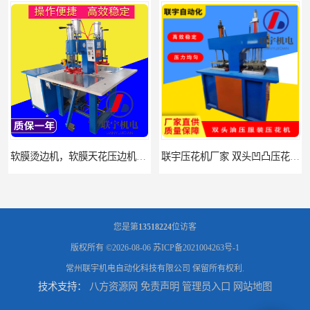
软膜烫边机，软膜天花压边机，软膜拼接机厂价
联宇压花机厂家 双头凹凸压花机 气动压花机，液压压花机
您是第
13518224
位访客
版权所有 ©2026-08-06
苏ICP备2021004263号-1
常州联宇机电自动化科技有限公司
保留所有权利.
技术支持：
八方资源网
免责声明
管理员入口
网站地图