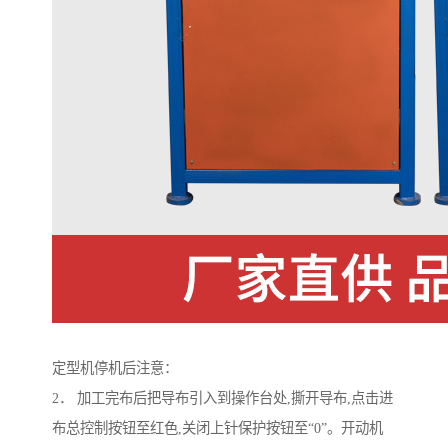
定型机停机后注意：
2． 加工完布后把导布引入到操作台处,撕开导布,点击进
布总控制按钮至红色,关闭上针保护按钮至“0”。开动机