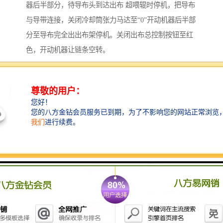
器后半部分，待导布头到达出布 超喂辊时停机，把导布
与导带连接，关闭冷却筒张力马达至“0”开动机器后半部
分至导布完全出出布架停机。关闭出布总控制按钮至红
色，开动机器让链条空转。
1． 击烘箱按钮进入加热系统界面，设定加热温度150
度，循环风机功率50%，抽风机手动控制并以功率抽
风，这样可以有效的清除烘箱内残存的湿气，从而起到
保养烘箱的作用。运行约30分钟后关闭加热系统，让循
环风机和抽风机继续运行至烘箱内温度降到100度以下以
后再关闭。
2．闭电柜电源总控制开关至“OFF”，电脑自动存储加工
数据后关闭，对整机进行清洁工作。