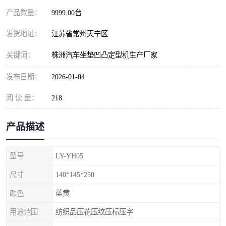
产品数量：
9999.00台
发货地址：
江苏省常州天宁区
关键词：
株洲汽车坐垫凹凸定型机生产厂家
发布日期：
2026-01-04
阅 读 量：
218
产品描述
型号
LY-YH05
尺寸
140*145*250
颜色
蓝黄
用途范围
纺织品压花压纹压标压字