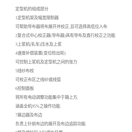
定型机的组成部分
1定型机架及幅宽限制器
可帮助导布器将布展开并校正,且可选择高低位入布
2复合式中心校正器(导布器)具有导布及直行校正之功能.
3上浆机(轧车)压水及上浆
4速度补偿装置(变位检出轮)
可控制上浆机及定型机之间的张力
5线纱布校
可校正布区之线纱或线弧
6控制面板
将所有电动调整功能集中于箱上方,
涵盖全机95%之操作功能.
7展边器及布边
负责上针前布边的展开及布边追踪功能.