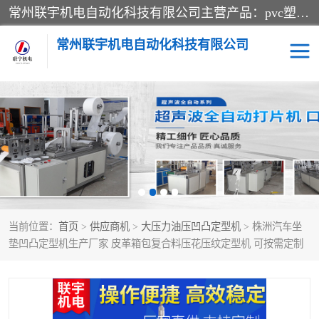
常州联宇机电自动化科技有限公司主营产品：pvc塑料焊机、高频热合机、软膜天花压边机、服装布料凹凸压花机、布料3d压印设备、服装植胶设备、超声波布料花边机、无纺布热合机、全自动压花机。
常州联宇机电自动化科技有限公司
压花定型机以及压花模具
超声波热合机
高频热合机
超声波花边机
超声波复合压花机
凹凸压花机压标机
当前位置：
首页
>
供应商机
>
大压力油压凹凸定型机
> 株洲汽车坐
3040凹凸压花机
双头服装凹凸压花机
垫凹凸定型机生产厂家 皮革箱包复合料压花压纹定型机 可按需定制
双头油压凹凸压花机
大压力油压凹凸定型机
高频压花压标机
自动超声波打片成型机