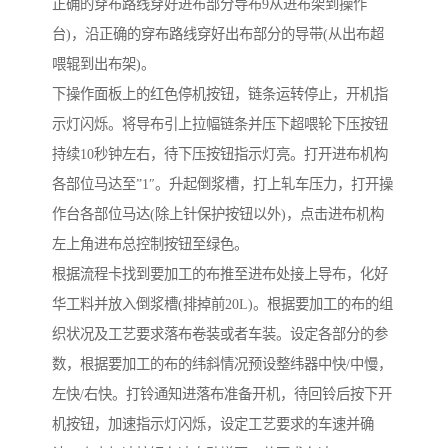
正确的穿布路线穿好进布部分导布9从进布架到操作
台)，沿正确的穿布路线穿好出布部分的导带(从出布超
喂辊到出布架)。
下操作面板上的红色停机按钮，链条运转停止，开机指
示灯闪烁。将导布引上拉幅链条并压下超喂轮下压按钮
持续10秒钟左右，待下压按钮指示灯亮。打开进布机构
各部位马达至”1″。升起倒浆槽，打上轧车压力，打开操
作台各部位马达(除上针保护按钮以外)，点击进布机构
左上角进布总控制按钮至绿色。
根据流程卡找到要加工的布推至进布处接上导布，化好
华工料并放入倒浆槽(排掉前20L)。根据要加工的布的组
织状况及工艺要求落布卷装或者车装。设定各部分的参
数，根据要加工的布的纬斜情况预设整纬器中快/中慢，
左快/右快。打铃通知进落布准备开机，待回铃后按下开
机按钮，加速指示灯闪烁，设定工艺要求的车速并确