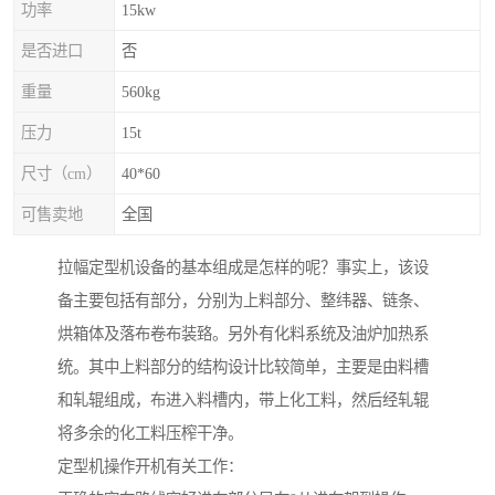
功率
15kw
是否进口
否
重量
560kg
压力
15t
尺寸（cm）
40*60
可售卖地
全国
拉幅定型机设备的基本组成是怎样的呢？事实上，该设
备主要包括有部分，分别为上料部分、整纬器、链条、
烘箱体及落布卷布装臵。另外有化料系统及油炉加热系
统。其中上料部分的结构设计比较简单，主要是由料槽
和轧辊组成，布进入料槽内，带上化工料，然后经轧辊
将多余的化工料压榨干净。
定型机操作开机有关工作：