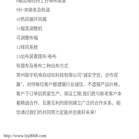
8箱及缩拉码上针喂布装置
9针/夹链条及轨道
10热风循环风箱
11幅宽调整机
可调整布幅
12排风系统
13出布装置摆布/卷布
有摆布及卷布二种出布方式
常州联宇机电自动化科技有限公司“诚实守信，合作双
赢”，对待每位客户都遵循行业诚信，不虚报产品价格，
客户下订单后抓紧生产，保证工期,我们愿与新老客户本
着精诚合作、互惠互利的原则建立广泛的合作关系，相
信通过我们的共同努力定能共创美好未来！
http://www.lyjd668.com