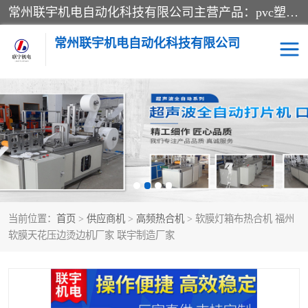
常州联宇机电自动化科技有限公司主营产品：pvc塑料焊机、高频热合机、软膜天花压边机、服装布料凹凸压花机、布料3d压印设备、服装植胶设备、超声波布料花边机、无纺布热合机、全自动压花机。
常州联宇机电自动化科技有限公司
压花定型机以及压花模具
超声波热合机
高频热合机
超声波花边机
超声波复合压花机
凹凸压花机压标机
当前位置：
首页
>
供应商机
>
高频热合机
> 软膜灯箱布热合机 福州
3040凹凸压花机
双头服装凹凸压花机
软膜天花压边烫边机厂家 联宇制造厂家
双头油压凹凸压花机
大压力油压凹凸定型机
高频压花压标机
自动超声波打片成型机