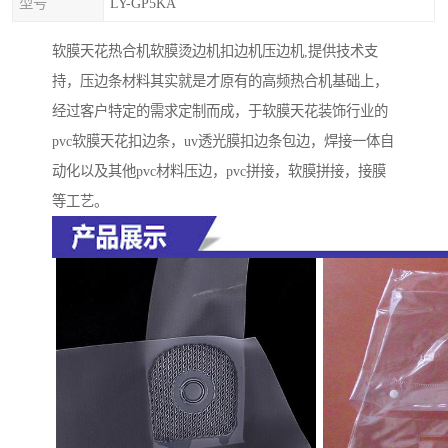
型号
LY-GP5KA
软膜天花热合机软膜烫边机扣边机压边机,提供技术支
持，压边条材料其实就是才原有的高频热合机基础上，
经过客户特定的需求定制而成，于软膜天花装饰行业的
pvc软膜天花扣边条，uv透光膜扣边条包边，焊接一体自
动化以及其他pvc材料压边，pvc拼接，软膜拼接，接膜
等工艺。