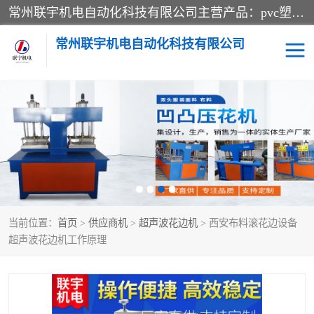
常州联宇机电自动化科技有限公司主营产品：pvc塑料焊机、高频热合机、软膜天花压边机、服装布料凹凸压花机、布料3d压印设备、服装植胶设备、超声波布料花边机、无纺布热合机、全自动压花机。
常州联宇机电自动化科技有限公司
压花定型机以及压花模具
超声波热合机
高频热合机
超声波花边机
超声波复合压花机
凹凸压花机压标机
当前位置：
首页
>
供应商机
>
超声波花边机
> 西安布料滚花边设备
3040凹凸压花机
双头服装凹凸压花机
超声波花边机工作原理
双头油压凹凸压花机
大压力油压凹凸定型机
高频压花压标机
自动超声波打片成型机