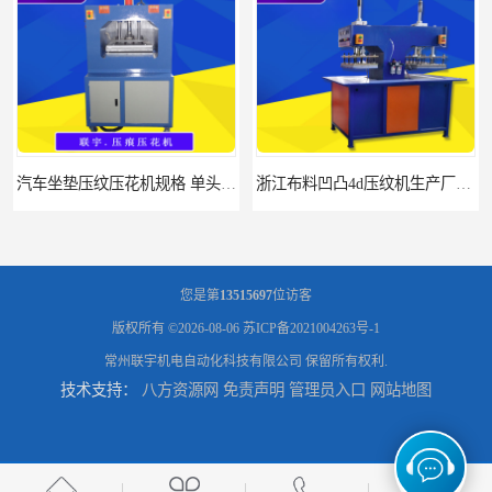
汽车坐垫压纹压花机规格 单头大台面凹凸压花机 现货供应
浙江布料凹凸4d压纹机生产厂家 服装凹凸4d压纹植胶机 经济实惠
您是第
13515697
位访客
版权所有 ©2026-08-06
苏ICP备2021004263号-1
常州联宇机电自动化科技有限公司
保留所有权利.
技术支持：
八方资源网
免责声明
管理员入口
网站地图
面料凹凸压纹机厂家 毛巾干发巾压标压logo设备 性能稳定
浙江布料凹凸4d压纹机厂家 服装针织布料凹凸压纹机 性能稳定