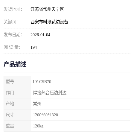
发货地址：
江苏省常州天宁区
关键词：
西安布料滚花边设备
发布日期：
2026-01-04
阅 读 量：
194
产品描述
型号
LY-CSB70
作用
焊接热合压边封边
产地
常州
尺寸
1200*60*1320
重量
120kg