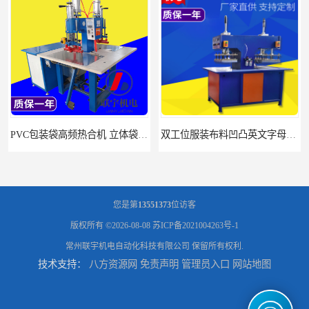
PVC包装袋高频热合机 立体袋焊接机 找联宇生产厂家
双工位服装布料凹凸英文字母压字机找联宇制造厂
您是第
13551373
位访客
版权所有 ©2026-08-08
苏ICP备2021004263号-1
常州联宇机电自动化科技有限公司
保留所有权利.
技术支持：
八方资源网
免责声明
管理员入口
网站地图
汽车坐垫压纹压花机规格 单头大台面凹凸压花机 现货供应
浙江布料凹凸4d压纹机生产厂家 服装凹凸4d压纹植胶机 经济实惠