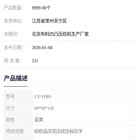
产品数量：
9999.00个
发货地址：
江苏省常州天宁区
关键词：
北京布料凹凸压纹机生产厂家
发布日期：
2026-01-04
阅 读 量：
211
产品描述
型号
LY-YH01
尺寸
60*60*145
颜色
蓝黄
用途范围
纺织品压花压纹压标压字