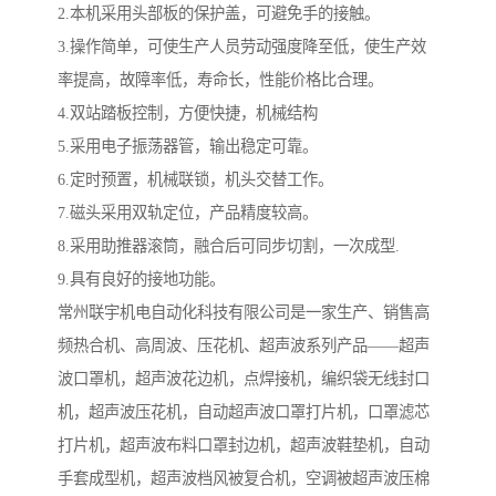
2.本机采用头部板的保护盖，可避免手的接触。
3.操作简单，可使生产人员劳动强度降至低，使生产效
率提高，故障率低，寿命长，性能价格比合理。
4.双站踏板控制，方便快捷，机械结构
5.采用电子振荡器管，输出稳定可靠。
6.定时预置，机械联锁，机头交替工作。
7.磁头采用双轨定位，产品精度较高。
8.采用助推器滚筒，融合后可同步切割，一次成型.
9.具有良好的接地功能。
常州联宇机电自动化科技有限公司是一家生产、销售高
频热合机、高周波、压花机、超声波系列产品——超声
波口罩机，超声波花边机，点焊接机，编织袋无线封口
机，超声波压花机，自动超声波口罩打片机，口罩滤芯
打片机，超声波布料口罩封边机，超声波鞋垫机，自动
手套成型机，超声波档风被复合机，空调被超声波压棉