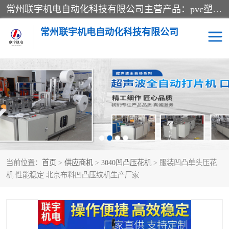
常州联宇机电自动化科技有限公司主营产品：pvc塑料焊机、高频热合机、软膜天花压边机、服装布料凹凸压花机、布料3d压印设备、服装植胶设备、超声波布料花边机、无纺布热合机、全自动压花机。
常州联宇机电自动化科技有限公司
压花定型机以及压花模具
超声波热合机
高频热合机
超声波花边机
超声波复合压花机
凹凸压花机压标机
当前位置：
首页
>
供应商机
>
3040凹凸压花机
> 服装凹凸单头压花
3040凹凸压花机
双头服装凹凸压花机
机 性能稳定 北京布料凹凸压纹机生产厂家
双头油压凹凸压花机
大压力油压凹凸定型机
高频压花压标机
自动超声波打片成型机