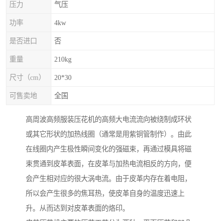
压力
气压
功率
4kw
是否进口
否
重量
210kg
尺寸（cm）
20*30
可售卖地
全国
高周波高频服装压花机的高频大电流流向被绕制成环状
或其它形状的加热线圈（通常是用紫铜管制作）。由此
在线圈内产生极性瞬间变化的强磁束，再通过模具将磁
束贯通到皮革表面，在皮革与加热电流相反的方向，便
会产生相对应的很大涡电流。由于皮革内存在着电阻，
所以会产生很多的焦耳热，使皮革自身的温度迅速上
升。从而达到对皮革表面的烙印。