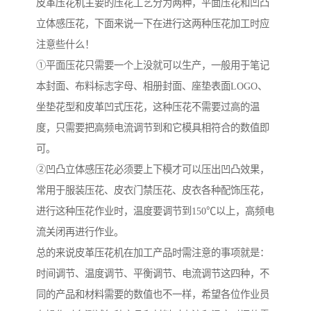
皮革压花机主要的压花工艺分为两种，平面压花和凹凸
立体感压花，下面来说一下在进行这两种压花加工时应
注意些什么！
①平面压花只需要一个上没就可以生产，一般用于笔记
本封面、布料标志字母、相册封面、座垫表面LOGO、
坐垫花型和皮革凹式压花，这种压花不需要过高的温
度，只需要把高频电流调节到和它模具相符合的数值即
可。
②凹凸立体感压花必须要上下模才可以压出凹凸效果，
常用于服装压花、皮衣门禁压花、皮衣各种配饰压花，
进行这种压花作业时，温度要调节到150℃以上，高频电
流关闭再进行作业。
总的来说皮革压花机在加工产品时需注意的事项就是：
时间调节、温度调节、平衡调节、电流调节这四种，不
同的产品和材料需要的数值也不一样，希望各位作业员