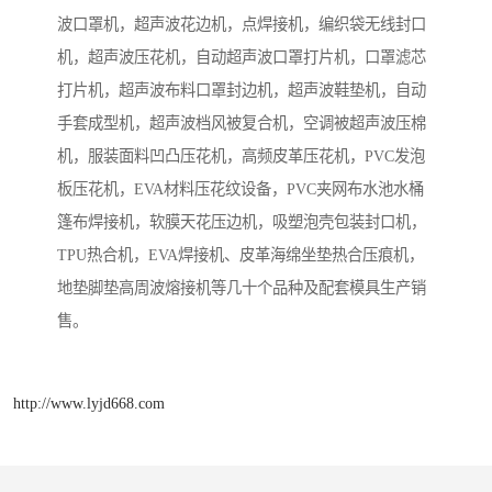
波口罩机，超声波花边机，点焊接机，编织袋无线封口
机，超声波压花机，自动超声波口罩打片机，口罩滤芯
打片机，超声波布料口罩封边机，超声波鞋垫机，自动
手套成型机，超声波档风被复合机，空调被超声波压棉
机，服装面料凹凸压花机，高频皮革压花机，PVC发泡
板压花机，EVA材料压花纹设备，PVC夹网布水池水桶
篷布焊接机，软膜天花压边机，吸塑泡壳包装封口机，
TPU热合机，EVA焊接机、皮革海绵坐垫热合压痕机，
地垫脚垫高周波熔接机等几十个品种及配套模具生产销
售。
http://www.lyjd668.com