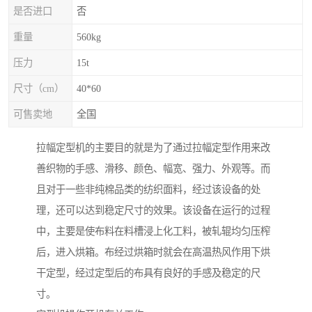
是否进口
否
重量
560kg
压力
15t
尺寸（cm）
40*60
可售卖地
全国
拉幅定型机的主要目的就是为了通过拉幅定型作用来改
善织物的手感、滑移、颜色、幅宽、强力、外观等。而
且对于一些非纯棉品类的纺织面料，经过该设备的处
理，还可以达到稳定尺寸的效果。该设备在运行的过程
中，主要是使布料在料槽浸上化工料，被轧辊均匀压榨
后，进入烘箱。布经过烘箱时就会在高温热风作用下烘
干定型，经过定型后的布具有良好的手感及稳定的尺
寸。