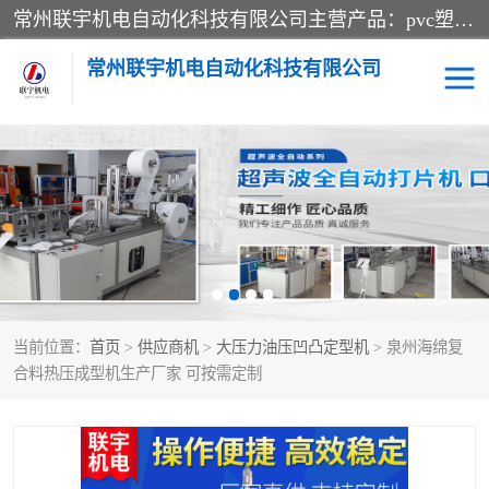
常州联宇机电自动化科技有限公司主营产品：pvc塑料焊机、高频热合机、软膜天花压边机、服装布料凹凸压花机、布料3d压印设备、服装植胶设备、超声波布料花边机、无纺布热合机、全自动压花机。
常州联宇机电自动化科技有限公司
压花定型机以及压花模具
超声波热合机
高频热合机
超声波花边机
超声波复合压花机
凹凸压花机压标机
当前位置：
首页
>
供应商机
>
大压力油压凹凸定型机
> 泉州海绵复
3040凹凸压花机
双头服装凹凸压花机
合料热压成型机生产厂家 可按需定制
双头油压凹凸压花机
大压力油压凹凸定型机
高频压花压标机
自动超声波打片成型机