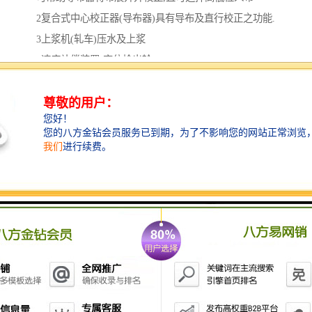
2复合式中心校正器(导布器)具有导布及直行校正之功能.
3上浆机(轧车)压水及上浆
4速度补偿装置(变位检出轮)
可控制上浆机及定型机之间的张力
5线纱布校
可校正布区之线纱或线弧
6控制面板
将所有电动调整功能集中于箱上方,
涵盖全机95%之操作功能.
7展边器及布边
负责上针前布边的展开及布边追踪功能.
8箱及缩拉码上针喂布装置
9针/夹链条及轨道
10热风循环风箱
11幅宽调整机