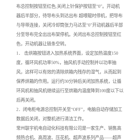
布总控制按钮至红色,关闭上针保护按钮至“0”。开动机
器后半部分，待导布头到达出布 超喂辊时停机，把导布
与导带连接，关闭冷却筒张力马达至“0”开动机器后半部
分至导布完全出出布架停机。关闭出布总控制按钮至红
色，开动机器让链条空转。
1． 击烘箱按钮进入加热系统界面，设定加热温度150
度，循环风机功率50%，抽风机手动控制并以功率抽
风，这样可以有效的清除烘箱内残存的湿气，从而起到
保养烘箱的作用。运行约30分钟后关闭加热系统，让循
环风机和抽风机继续运行至烘箱内温度降到100度以下以
后再关闭。
2．闭电柜电源总控制开关至“OFF”，电脑自动存储加工
数据后关闭，对整机进行清洁工作。
常州联宇机电自动化科技有限公司是一家生产、销售高
频热合机、高周波、压花机、超声波系列产品——超声