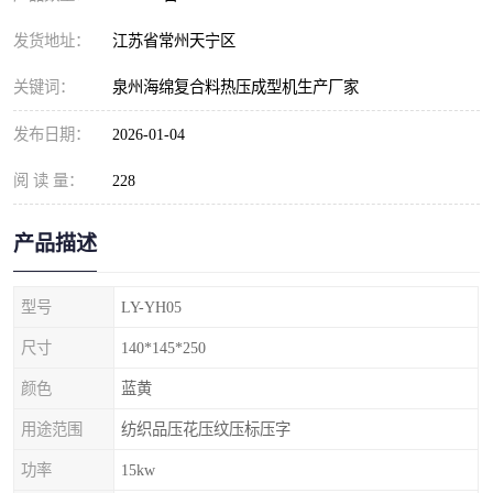
发货地址：
江苏省常州天宁区
关键词：
泉州海绵复合料热压成型机生产厂家
发布日期：
2026-01-04
阅 读 量：
228
产品描述
型号
LY-YH05
尺寸
140*145*250
颜色
蓝黄
用途范围
纺织品压花压纹压标压字
功率
15kw