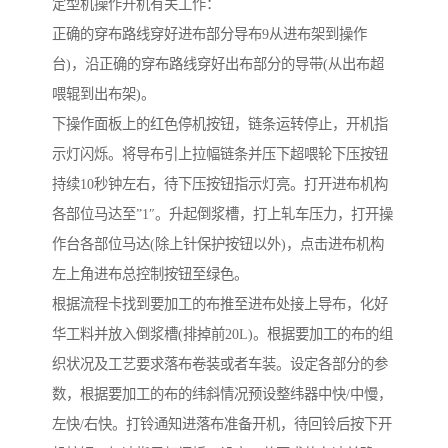
定型机操作开机有关工作：
正确的穿布路线穿好进布部分导布9从进布架到操作
台)，沿正确的穿布路线穿好出布部分的导带(从出布超
喂辊到出布架)。
下操作面板上的红色停机按钮，链条运转停止，开机指
示灯闪烁。将导布引上拉幅链条并压下超喂轮下压按钮
持续10秒钟左右，待下压按钮指示灯亮。打开进布机构
各部位马达至”1″。升起倒浆槽，打上轧车压力，打开操
作台各部位马达(除上针保护按钮以外)，点击进布机构
左上角进布总控制按钮至绿色。
根据流程卡找到要加工的布推至进布处接上导布，化好
华工料并放入倒浆槽(排掉前20L)。根据要加工的布的组
织状况及工艺要求落布卷装或者车装。设定各部分的参
数，根据要加工的布的纬斜情况预设整纬器中快/中慢，
左快/右快。打铃通知进落布准备开机，待回铃后按下开