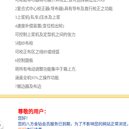
可帮助导布器将布展开并校正,且可选择高低位入布
2复合式中心校正器(导布器)具有导布及直行校正之功能.
3上浆机(轧车)压水及上浆
4速度补偿装置(变位检出轮)
可控制上浆机及定型机之间的张力
5线纱布校
可校正布区之线纱或线弧
6控制面板
将所有电动调整功能集中于箱上方,
涵盖全机95%之操作功能.
7展边器及布边
负责上针前布边的展开及布边追踪功能.
8箱及缩拉码上针喂布装置
9针/夹链条及轨道
10热风循环风箱