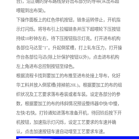
台)，沿正确的穿布路线穿好出布部分的导带(从出布超
喂辊到出布架)。
下操作面板上的红色停机按钮，链条运转停止，开机指
示灯闪烁。将导布引上拉幅链条并压下超喂轮下压按钮
持续10秒钟左右，待下压按钮指示灯亮。打开进布机构
各部位马达至”1″。升起倒浆槽，打上轧车压力，打开操
作台各部位马达(除上针保护按钮以外)，点击进布机构
左上角进布总控制按钮至绿色。
根据流程卡找到要加工的布推至进布处接上导布，化好
华工料并放入倒浆槽(排掉前20L)。根据要加工的布的组
织状况及工艺要求落布卷装或者车装。设定各部分的参
数，根据要加工的布的纬斜情况预设整纬器中快/中慢，
左快/右快。打铃通知进落布准备开机，待回铃后按下开
机按钮，加速指示灯闪烁，设定工艺要求的车速并确
认，点击加速按钮车速自动增至工艺要求车速。