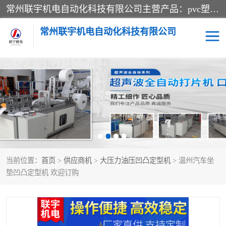
常州联宇机电自动化科技有限公司主营产品：pvc塑料焊机、高频热合机、软膜天花压边机、服装布料凹凸压花机、布料3d压印设备、服装植胶设备、超声波布料花边机、无纺布热合机、全自动压花机。
常州联宇机电自动化科技有限公司
压花定型机以及压花模具
超声波热合机
高频热合机
超声波花边机
超声波复合压花机
凹凸压花机压标机
当前位置：
首页
>
供应商机
>
大压力油压凹凸定型机
> 温州汽车坐
3040凹凸压花机
双头服装凹凸压花机
垫凹凸定型机 欢迎订购
双头油压凹凸压花机
大压力油压凹凸定型机
高频压花压标机
自动超声波打片成型机