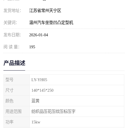
发货地址：
江苏省常州天宁区
关键词：
温州汽车坐垫凹凸定型机
发布日期：
2026-01-04
阅 读 量：
195
产品描述
型号
LY-YH05
尺寸
140*145*250
颜色
蓝黄
用途范围
纺织品压花压纹压标压字
功率
15kw