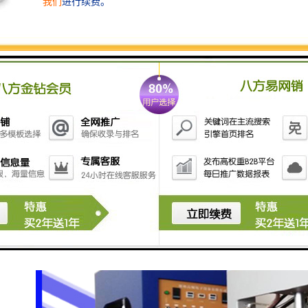
11幅宽调整机
可调整布幅
12排风系统
13出布装置摆布/卷布
有摆布及卷布二种出布方式