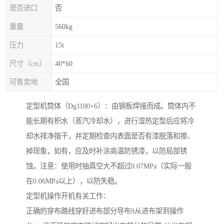
是否进口
否
重量
560kg
压力
15t
尺寸（cm）
40*60
可售卖地
全国
定型机筒体（Dg1100×6）：由钢板焊接而成。筒体内不
能长期有积水（蒸汽冷却水），进行湿热定型后应将冷
却水排净揩干，并定期检查内表面是否有漆脱落和擦、
掉现象，如有，应及时补涂高温防锈漆，以防局部锈
蚀。注意：使用时抽真空大不超过0.07MPa（实际一般
在0.06MPa以上），以防失稳。
定型机操作开机有关工作：
正确的穿布路线穿好进布部分导布9从进布架到操作