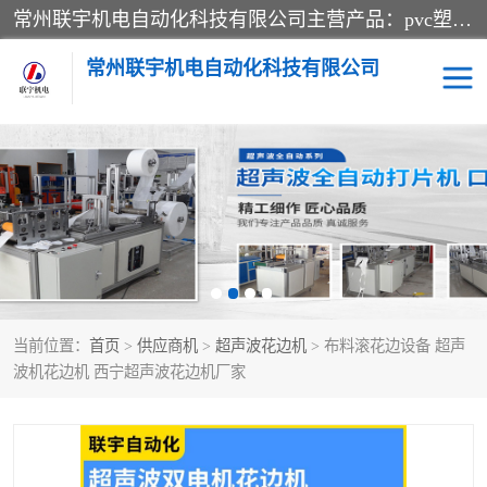
常州联宇机电自动化科技有限公司主营产品：pvc塑料焊机、高频热合机、软膜天花压边机、服装布料凹凸压花机、布料3d压印设备、服装植胶设备、超声波布料花边机、无纺布热合机、全自动压花机。
常州联宇机电自动化科技有限公司
压花定型机以及压花模具
超声波热合机
高频热合机
超声波花边机
超声波复合压花机
凹凸压花机压标机
当前位置：
首页
>
供应商机
>
超声波花边机
> 布料滚花边设备 超声
3040凹凸压花机
双头服装凹凸压花机
波机花边机 西宁超声波花边机厂家
双头油压凹凸压花机
大压力油压凹凸定型机
高频压花压标机
自动超声波打片成型机