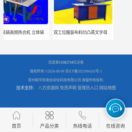
双工位服装布料凹凸英文字母压字机找联宇制造厂
汽车坐垫压纹压花机规格 单头大台面凹凸压花机 现货供应
您是第
13582734
位访客
版权所有 ©2026-08-09
苏ICP备2021004263号-1
常州联宇机电自动化科技有限公司
保留所有权利.
技术支持：
八方资源网
免责声明
管理员入口
网站地图
浙江布料凹凸4d压纹机生产厂家 服装凹凸4d压纹植胶机 经济实惠
面料凹凸压纹机厂家 毛巾干发巾压标压logo设备 性能稳定
首页
产品分类
热线电话
在线咨询