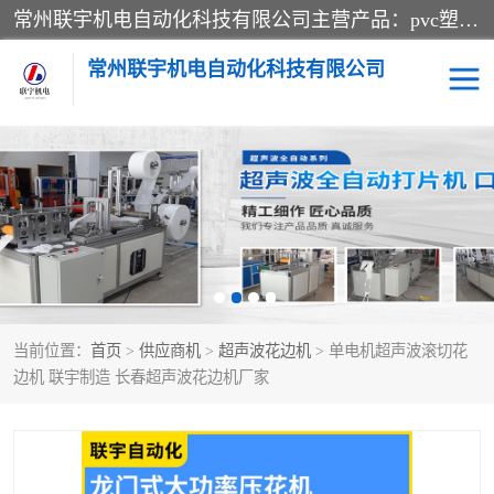
常州联宇机电自动化科技有限公司主营产品：pvc塑料焊机、高频热合机、软膜天花压边机、服装布料凹凸压花机、布料3d压印设备、服装植胶设备、超声波布料花边机、无纺布热合机、全自动压花机。
常州联宇机电自动化科技有限公司
压花定型机以及压花模具
超声波热合机
高频热合机
超声波花边机
超声波复合压花机
凹凸压花机压标机
当前位置：
首页
>
供应商机
>
超声波花边机
> 单电机超声波滚切花
3040凹凸压花机
双头服装凹凸压花机
边机 联宇制造 长春超声波花边机厂家
双头油压凹凸压花机
大压力油压凹凸定型机
高频压花压标机
自动超声波打片成型机