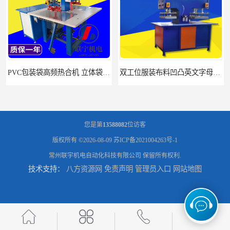
PVC包装袋高频热合机 立体袋焊接机 找联宇生产厂家
双工位服装布料凹凸英文字母压字机找联宇制造厂
您是第
13588082
位访客
版权所有 ©2026-08-09
苏ICP备2021004263号-1
常州联宇机电自动化科技有限公司
保留所有权利.
技术支持：
八方资源网
免责声明
管理员入口
网站地图
汽车坐垫压纹压花机规格 单头大台面凹凸压花机 现货供应
浙江布料凹凸4d压纹机生产厂家 服装凹凸4d压纹植胶机 经济实惠