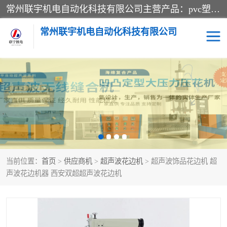
常州联宇机电自动化科技有限公司主营产品：pvc塑料焊机、高频热合机、软膜天花压边机、服装布料凹凸压花机、布料3d压印设备、服装植胶设备、超声波布料花边机、无纺布热合机、全自动压花机。
常州联宇机电自动化科技有限公司
压花定型机以及压花模具
超声波热合机
高频热合机
超声波花边机
超声波复合压花机
凹凸压花机压标机
当前位置：
首页
>
供应商机
>
超声波花边机
> 超声波饰品花边机 超
3040凹凸压花机
双头服装凹凸压花机
声波花边机器 西安双超超声波花边机
双头油压凹凸压花机
大压力油压凹凸定型机
高频压花压标机
自动超声波打片成型机