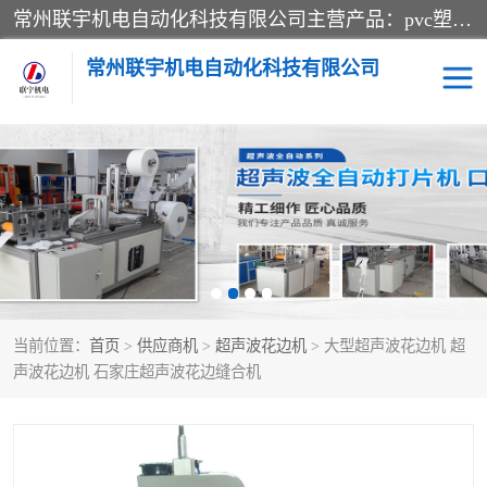
常州联宇机电自动化科技有限公司主营产品：pvc塑料焊机、高频热合机、软膜天花压边机、服装布料凹凸压花机、布料3d压印设备、服装植胶设备、超声波布料花边机、无纺布热合机、全自动压花机。
常州联宇机电自动化科技有限公司
压花定型机以及压花模具
超声波热合机
高频热合机
超声波花边机
超声波复合压花机
凹凸压花机压标机
当前位置：
首页
>
供应商机
>
超声波花边机
> 大型超声波花边机 超
3040凹凸压花机
双头服装凹凸压花机
声波花边机 石家庄超声波花边缝合机
双头油压凹凸压花机
大压力油压凹凸定型机
高频压花压标机
自动超声波打片成型机