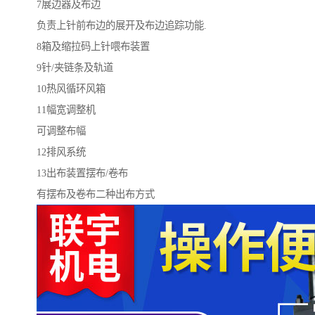
7展边器及布边
负责上针前布边的展开及布边追踪功能.
8箱及缩拉码上针喂布装置
9针/夹链条及轨道
10热风循环风箱
11幅宽调整机
可调整布幅
12排风系统
13出布装置摆布/卷布
有摆布及卷布二种出布方式