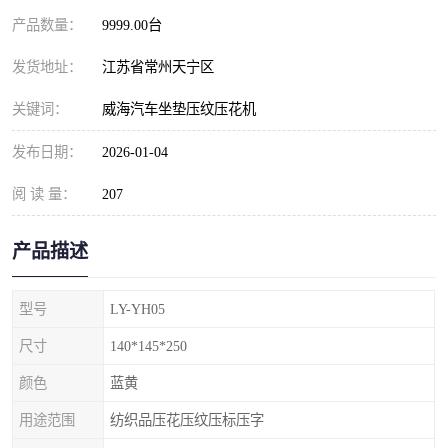
产品数量：
9999.00台
发货地址：
江苏省常州天宁区
关键词：
威海汽车坐垫压纹压花机
发布日期：
2026-01-04
阅 读 量：
207
产品描述
型号
LY-YH05
尺寸
140*145*250
颜色
蓝黄
用途范围
纺织品压花压纹压标压字