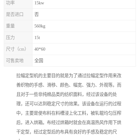
功率
15kw
是否进口
否
重量
560kg
压力
15t
尺寸（cm）
40*60
可售卖地
全国
拉幅定型机的主要目的就是为了通过拉幅定型作用来改
善织物的手感、滑移、颜色、幅宽、强力、外观等。而
且对于一些非纯棉品类的纺织面料，经过该设备的处
理，还可以达到稳定尺寸的效果。该设备在运行的过程
中，主要是使布料在料槽浸上化工料，被轧辊均匀压榨
后，进入烘箱。布经过烘箱时就会在高温热风作用下烘
干定型，经过定型后的布具有良好的手感及稳定的尺