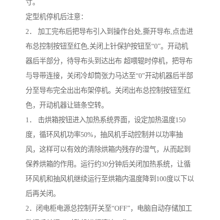
寸。
定型机停机后注意：
2． 加工完布后把导布引入到操作台处,撕开导布,点击进
布总控制按钮至红色,关闭上针保护按钮至“0”。开动机
器后半部分，待导布头到达出布 超喂辊时停机，把导布
与导带连接，关闭冷却筒张力马达至“0”开动机器后半部
分至导布完全出出布架停机。关闭出布总控制按钮至红
色，开动机器让链条空转。
1． 击烘箱按钮进入加热系统界面，设定加热温度150
度，循环风机功率50%，抽风机手动控制并以功率抽
风，这样可以有效的清除烘箱内残存的湿气，从而起到
保养烘箱的作用。运行约30分钟后关闭加热系统，让循
环风机和抽风机继续运行至烘箱内温度降到100度以下以
后再关闭。
2．闭电柜电源总控制开关至“OFF”，电脑自动存储加工