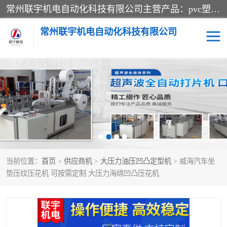
常州联宇机电自动化科技有限公司主营产品：pvc塑料焊机、高频热合机、软膜天花压边机、服装布料凹凸压花机、布料3d压印设备、服装植胶设备、超声波布料花边机、无纺布热合机、全自动压花机。
常州联宇机电自动化科技有限公司
压花定型机以及压花模具
超声波热合机
高频热合机
超声波花边机
超声波复合压花机
凹凸压花机压标机
当前位置：
首页
>
供应商机
>
大压力油压凹凸定型机
> 威海汽车坐
3040凹凸压花机
双头服装凹凸压花机
垫压纹压花机 可按需定制 大压力海绵凹凸压花机
双头油压凹凸压花机
大压力油压凹凸定型机
高频压花压标机
自动超声波打片成型机