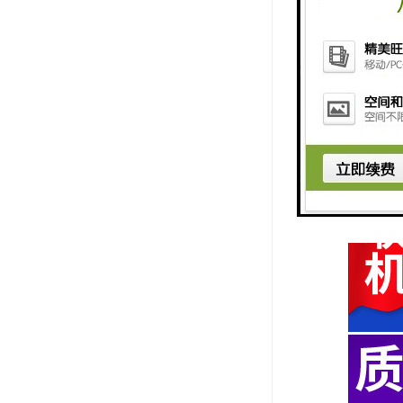
10热风循环
11幅宽调整
可调整布幅
12排风系统
13出布装置
有摆布及卷