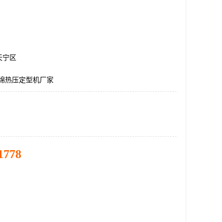
天宁区
海绵热压定型机厂家
1778