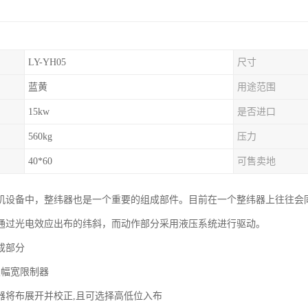
LY-YH05
尺寸
蓝黄
用途范围
15kw
是否进口
560kg
压力
40*60
可售卖地
机设备中，整纬器也是一个重要的组成部件。目前在一个整纬器上往往会
通过光电效应出布的纬斜，而动作部分采用液压系统进行驱动。
成部分
及幅宽限制器
器将布展开并校正,且可选择高低位入布