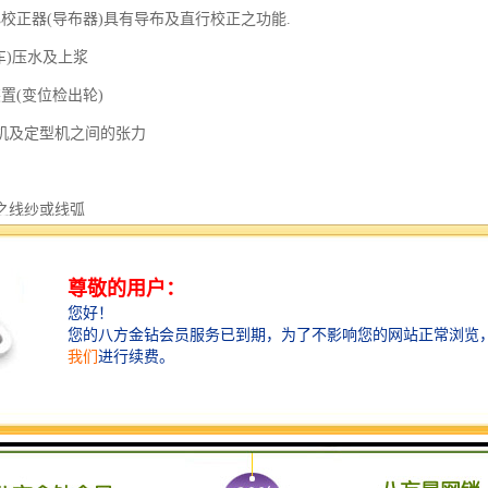
心校正器(导布器)具有导布及直行校正之功能.
车)压水及上浆
置(变位检出轮)
机及定型机之间的张力
之线纱或线弧
调整功能集中于箱上方,
%之操作功能.
布边
布边的展开及布边追踪功能.
码上针喂布装置
及轨道