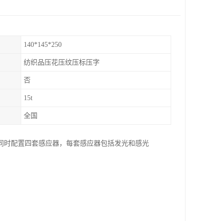
140*145*250
纺织品压花压纹压标压字
否
15t
全国
同时配置四套感应器，每套感应器包括发光和感光