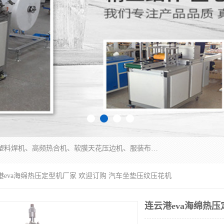
常州联宇机电自动化科技有限公司主营产品：pvc塑料焊机、高频热合机、软膜天花压边机、服装布料凹凸压花机、布料3d压印设备、服装植胶设备、超声波布料花边机、无纺布热合机、全自动压花机。
港eva海绵热压定型机厂家 欢迎订购 汽车坐垫压纹压花机
连云港eva海绵热