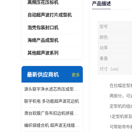
高频压花压标机
产品描述
自动超声波打片成型机
型号
泡壳包装封口机
颜色
海绵产品成型机
功率
其他超声波系列
重量
尺寸（cm）
最新供应商机
更多
在拉幅定型
源头联宇净水滤芯热压成型机器 超声波大功率封边机
两部分，可
联宇机电 多功能超声波花边机
定型机的组
滑台软膜广告布扣边机拼接机用于焊接热合拼接作用
1定型机架
编织袋缝合机 超声波无线缝合机 厂家现货供应
可帮助导布