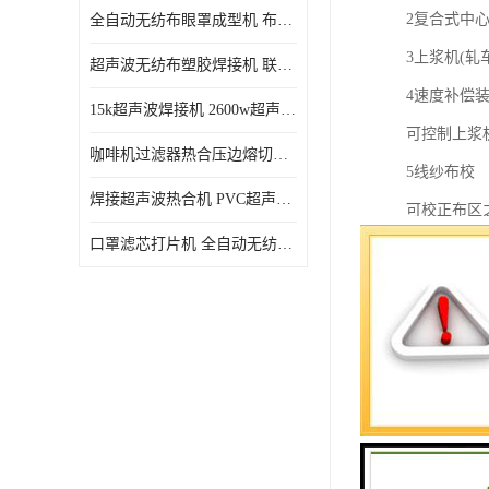
2复合式中
全自动无纺布眼罩成型机 布料海绵眼罩热合切边机
3上浆机(轧
超声波无纺布塑胶焊接机 联宇制造
4速度补偿装
15k超声波焊接机 2600w超声波焊接机 联宇制造
可控制上浆
咖啡机过滤器热合压边熔切机 超声波无纺布喷胶棉热合机
5线纱布校
焊接超声波热合机 PVC超声波焊接机 无纺布超声波设备
可校正布区
口罩滤芯打片机 全自动无纺布压花压标设备 多层料复合机
6控制面板
将所有电动
涵盖全机95
7展边器及
负责上针前
8箱及缩拉
9针/夹链条