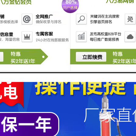
风箱
机
摆布/卷布
布二种出布方式