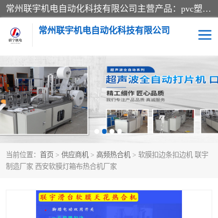
常州联宇机电自动化科技有限公司主营产品：pvc塑料焊机、高频热合机、软膜天花压边机、服装布料凹凸压花机、布料3d压印设备、服装植胶设备、超声波布料花边机、无纺布热合机、全自动压花机。
常州联宇机电自动化科技有限公司
压花定型机以及压花模具
超声波热合机
高频热合机
超声波花边机
超声波复合压花机
凹凸压花机压标机
当前位置：
首页
>
供应商机
>
高频热合机
> 软膜扣边条扣边机 联宇
3040凹凸压花机
双头服装凹凸压花机
制造厂家 西安软膜灯箱布热合机厂家
双头油压凹凸压花机
大压力油压凹凸定型机
高频压花压标机
自动超声波打片成型机