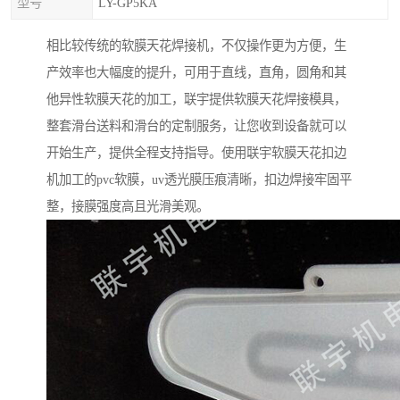
型号
LY-GP5KA
相比较传统的软膜天花焊接机，不仅操作更为方便，生
产效率也大幅度的提升，可用于直线，直角，圆角和其
他异性软膜天花的加工，联宇提供软膜天花焊接模具，
整套滑台送料和滑台的定制服务，让您收到设备就可以
开始生产，提供全程支持指导。使用联宇软膜天花扣边
机加工的pvc软膜，uv透光膜压痕清晰，扣边焊接牢固平
整，接膜强度高且光滑美观。