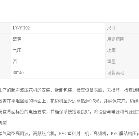
LY-YH02
尺寸
蓝黄
用途范围
气压
功率
否
重量
30*40
可售卖地
生产的超声波压花机的安装：拆卸包装，检查设备表面，无损坏，检查螺
放置在平坦坚硬的地面上，花边机至少远离热源0.5米，并确保花卉。边缘
发盒背面标签的电压要求，并确保系统接地良好，将设备与电源和气源连
机型
踏气动型高周波，高频热合机，PVC塑料封口机，高频机，PVC膜结构