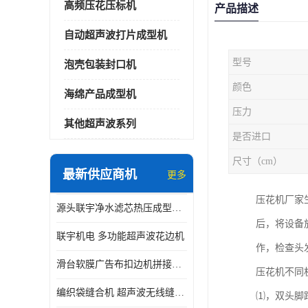
高频压花压标机
产品描述
自动超声波打片成型机
型号
泡壳包装封口机
颜色
海绵产品成型机
压力
其他超声波系列
是否进口
尺寸（cm）
最新供应商机
更多
压花机厂家
源头联宇净水滤芯热压成型机器 超声波大功率封边机
后，将设备
联宇机电 多功能超声波花边机
作，检查头
滑台软膜广告布扣边机拼接机用于焊接热合拼接作用
压花机不同
编织袋缝合机 超声波无线缝合机 厂家现货供应
⑴，双头脚