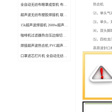
热合机
全自动无纺布眼罩成型机 布料海绵眼罩热合切边机
⑵，单头气
超声波无纺布塑胶焊接机 联宇制造
⑶，单头，
15k超声波焊接机 2600w超声波焊接机 联宇制造
⑷，双头脚
咖啡机过滤器热合压边熔切机 超声波无纺布喷胶棉热合机
⑸，四柱龙
焊接超声波热合机 PVC超声波焊接机 无纺布超声波设备
高周波封口
口罩滤芯打片机 全自动无纺布压花压标设备 多层料复合机
⑹，全自动
臂)