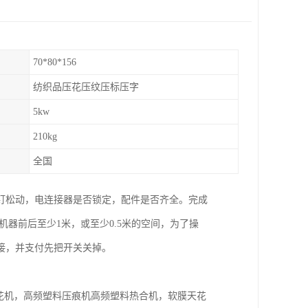
70*80*156
纺织品压花压纹压标压字
5kw
210kg
全国
钉松动，电连接器是否锁定，配件是否齐全。完成
机器前后至少1米，或至少0.5米的空间，为了操
接，并支付先把开关关掉。
压花机，高频塑料压痕机高频塑料热合机，软膜天花