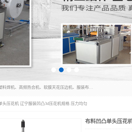
常州联宇机电自动化科技有限公司主营产品：pvc塑料焊机、高频热合机、软膜天花压边机、服装布料凹凸压花机、布料3d压印设备、服装植胶设备、超声波布料花边机、无纺布热合机、全自动压花机。
单头压花机 辽宁服装凹凸3d压花机规格 压力均匀
布料凹凸单头压花机