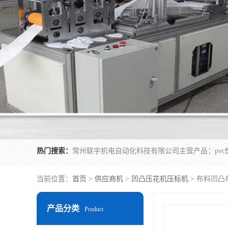
热门搜索：
当前位置：
首页
>
供应商机
>
凹凸压花机压标机
> 布料凹凸
产品分类
Product