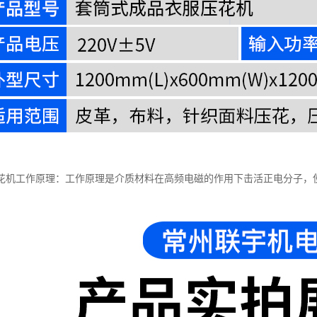
花机工作原理：工作原理是介质材料在高频电磁的作用下击活正电分子，