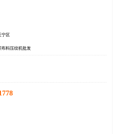
天宁区
织布料压纹机批发
1778