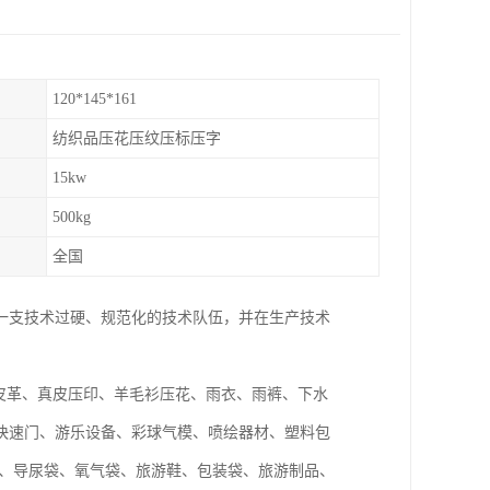
120*145*161
纺织品压花压纹压标压字
15kw
500kg
全国
一支技术过硬、规范化的技术队伍，并在生产技术
皮革、真皮压印、羊毛衫压花、雨衣、雨裤、下水
快速门、游乐设备、彩球气模、喷绘器材、塑料包
袋、导尿袋、氧气袋、旅游鞋、包装袋、旅游制品、