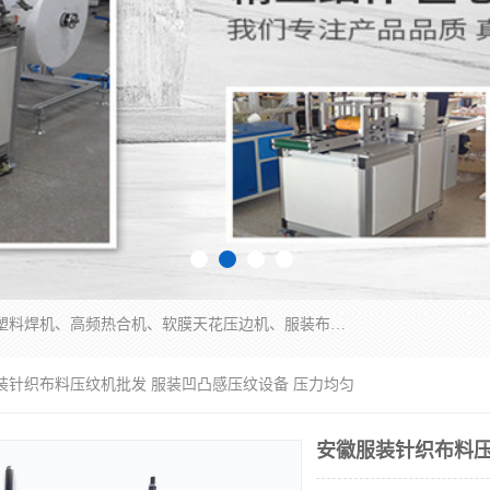
常州联宇机电自动化科技有限公司主营产品：pvc塑料焊机、高频热合机、软膜天花压边机、服装布料凹凸压花机、布料3d压印设备、服装植胶设备、超声波布料花边机、无纺布热合机、全自动压花机。
服装针织布料压纹机批发 服装凹凸感压纹设备 压力均匀
安徽服装针织布料压