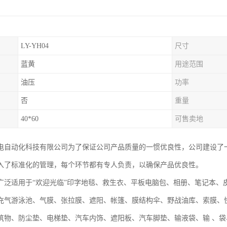
LY-YH04
尺寸
蓝黄
用途范围
油压
功率
否
重量
40*60
可售卖地
电自动化科技有限公司为了保证公司产品质量的一惯优良性，公司建设了
入了标准化的管理，每个环节都有专人负责，以确保产品优良性。
广泛适用于“欢迎光临”印字地毯、救生衣、平板电脑包、相册、笔记本、
充气游泳池、气膜、张拉膜、遮阳、帐篷、膜结构伞、野战油库、索膜、
筑物、防尘垫、电梯垫、汽车内饰、遮阳板、汽车脚垫、输液袋、输 、