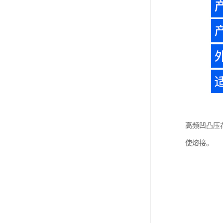
高频凹凸压
使熔接。