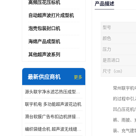
高频压花压标机
产品描述
自动超声波打片成型机
型号
泡壳包装封口机
颜色
海绵产品成型机
压力
其他超声波系列
是否进口
尺寸（cm）
最新供应商机
更多
常州联宇机
源头联宇净水滤芯热压成型机器 超声波大功率封边机
的过程中引
联宇机电 多功能超声波花边机
凹凸压花机
滑台软膜广告布扣边机拼接机用于焊接热合拼接作用
裤、雨披、
编织袋缝合机 超声波无线缝合机 厂家现货供应
装、充气建