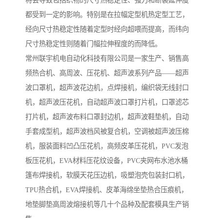
将会导致包括织物的尺寸热稳定性、强力和断裂延伸度
都受到一定的影响。特别是在拉幅定型机热定型工艺，
经向尺寸热稳定性随着定型时经向超喂而提高，而纬向
尺寸热稳定性则随着门幅拉伸程度的而降低。
常州联宇机电自动化科技有限公司是一家生产、销售高
频热合机、高周波、压花机、超声波系列产品——超声
波口罩机，超声波花边机，点焊接机，编织袋无线封口
机，超声波压花机，自动超声波口罩打片机，口罩滤芯
打片机，超声波布料口罩封边机，超声波鞋垫机，自动
手套成型机，超声波档风被复合机，空调被超声波压棉
机，服装面料凹凸压花机，高频皮革压花机，PVC发泡
板压花机，EVA材料压花纹设备，PVC夹网布水池水桶
篷布焊接机，软膜天花压边机，吸塑泡壳包装封口机，
TPU热合机，EVA焊接机、皮革海绵坐垫热合压痕机，
地垫脚垫高周波熔接机等几十个品种及配套模具生产销