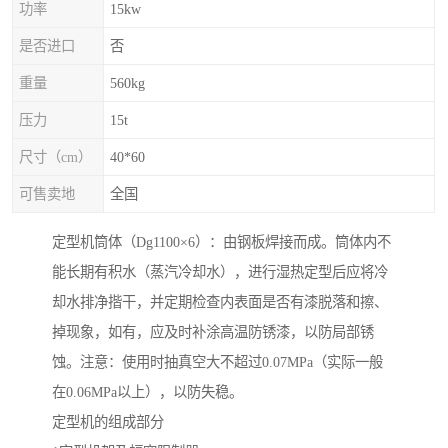
功率
15kw
是否进口
否
重量
560kg
压力
15t
尺寸（cm）
40*60
可售卖地
全国
定型机筒体（Dg1100×6）：由钢板焊接而成。筒体内不
能长期有积水（蒸汽冷却水），进行湿热定型后应将冷
却水排净揩干，并定期检查内表面是否有漆脱落和擦、
掉现象，如有，应及时补涂高温防锈漆，以防局部锈
蚀。注意：使用时抽真空大不超过0.07MPa（实际一般
在0.06MPa以上），以防失稳。
定型机的组成部分