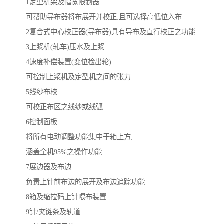
1定型机架及幅宽限制器
可帮助导布器将布展开并校正,且可选择高低位入布
2复合式中心校正器(导布器)具有导布及直行校正之功能.
3上浆机(轧车)压水及上浆
4速度补偿装置(变位检出轮)
可控制上浆机及定型机之间的张力
5线纱布校
可校正布区之线纱或线弧
6控制面板
将所有电动调整功能集中于箱上方,
涵盖全机95%之操作功能.
7展边器及布边
负责上针前布边的展开及布边追踪功能.
8箱及缩拉码上针喂布装置
9针/夹链条及轨道