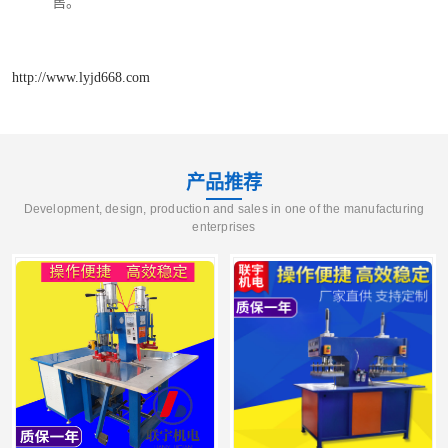
售。
http://www.lyjd668.com
产品推荐
Development, design, production and sales in one of the manufacturing
enterprises