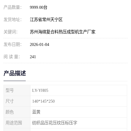
产品数量：
9999.00台
发货地址：
江苏省常州天宁区
关键词：
苏州海绵复合料热压成型机生产厂家
发布日期：
2026-01-04
阅 读 量：
241
产品描述
型号
LY-YH05
尺寸
140*145*250
颜色
蓝黄
用途范围
纺织品压花压纹压标压字