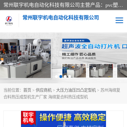
常州联宇机电自动化科技有限公司主营产品：pvc塑料焊机、高频热合机、软膜天花压边机、服装布料凹凸压花机、布料3d压印设备、服装植胶设备、超声波布料花边机、无纺布热合机、全自动压花机。
常州联宇机电自动化科技有限公司
压花定型机以及压花模具
超声波热合机
高频热合机
超声波花边机
超声波复合压花机
凹凸压花机压标机
当前位置：
首页
>
供应商机
>
大压力油压凹凸定型机
> 苏州海绵复
3040凹凸压花机
双头服装凹凸压花机
合料热压成型机生产厂家 海绵复合料热压成型机
双头油压凹凸压花机
大压力油压凹凸定型机
高频压花压标机
自动超声波打片成型机