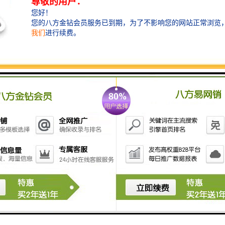
定型机开机工作：
1． 点击进布机构按钮进入进布机构操作界面，点击左
上角进布总控制开关至红色.
1．点击出布机构按钮进入出布机构操作界面，点击左上
角出布总控制开关至红色。
1．按下操作面板上复位键“RESET”，指示灯灭，开机指
示灯闪烁，压下开机指示灯，链条转动，加速指示灯闪
烁。