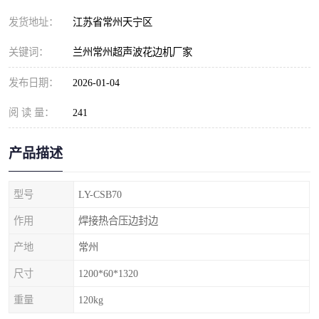
发货地址：
江苏省常州天宁区
关键词：
兰州常州超声波花边机厂家
发布日期：
2026-01-04
阅 读 量：
241
产品描述
型号
LY-CSB70
作用
焊接热合压边封边
产地
常州
尺寸
1200*60*1320
重量
120kg