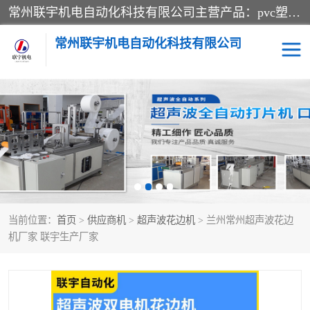
常州联宇机电自动化科技有限公司主营产品：pvc塑料焊机、高频热合机、软膜天花压边机、服装布料凹凸压花机、布料3d压印设备、服装植胶设备、超声波布料花边机、无纺布热合机、全自动压花机。
常州联宇机电自动化科技有限公司
压花定型机以及压花模具
超声波热合机
高频热合机
超声波花边机
超声波复合压花机
凹凸压花机压标机
当前位置：
首页
>
供应商机
>
超声波花边机
> 兰州常州超声波花边
3040凹凸压花机
双头服装凹凸压花机
机厂家 联宇生产厂家
双头油压凹凸压花机
大压力油压凹凸定型机
高频压花压标机
自动超声波打片成型机