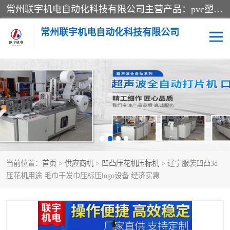
常州联宇机电自动化科技有限公司主营产品：pvc塑料焊机、高频热合机、软膜天花压边机、服装布料凹凸压花机、布料3d压印设备、服装植胶设备、超声波布料花边机、无纺布热合机、全自动压花机。
常州联宇机电自动化科技有限公司
压花定型机以及压花模具
超声波热合机
高频热合机
超声波花边机
超声波复合压花机
凹凸压花机压标机
当前位置：
首页
>
供应商机
>
凹凸压花机压标机
> 辽宁服装凹凸3d
3040凹凸压花机
双头服装凹凸压花机
压花机用途 毛巾干发巾压标压logo设备 经济实惠
双头油压凹凸压花机
大压力油压凹凸定型机
高频压花压标机
自动超声波打片成型机