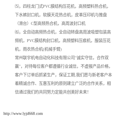
⑸，四柱龙门式PVC膜结构压花机，高频塑料热合机，
下水裤封口机，软膜天花热合机，皮革压印机与推盘
（滑台）C型高频热合机，高周波封口机
⑹，全自动高频热合机，全自动转盘高周波吸塑包装高
频机，PVC膜结构封口机，高频塑料压痕机，服装压花
机，雨衣热合机(机械手臂)
常州联宇机电自动化科技有限公司“诚实守信，合作双
赢”，对待每位客户都遵循行业诚信，不虚报产品价格，
客户下订单后抓紧生产，保证工期,我们愿与新老客户本
着精诚合作、互惠互利的原则建立广泛的合作关系，相
信通过我们的共同努力定能共创美好未来！
http://www.lyjd668.com