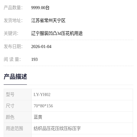
产品数量：
9999.00台
发货地址：
江苏省常州天宁区
关键词：
辽宁服装凹凸3d压花机用途
发布日期：
2026-01-04
阅 读 量：
193
产品描述
型号
LY-YH02
尺寸
70*80*156
颜色
蓝黄
用途范围
纺织品压花压纹压标压字