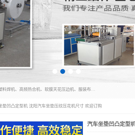
常州联宇机电自动化科技有限公司主营产品：pvc塑料焊机、高频热合机、软膜天花压边机、服装布料凹凸压花机、布料3d压印设备、服装植胶设备、超声波布料花边机、无纺布热合机、全自动压花机。
车坐垫凹凸定型机 沈阳汽车坐垫压纹压花机尺寸 欢迎订购
汽车坐垫凹凸定型机