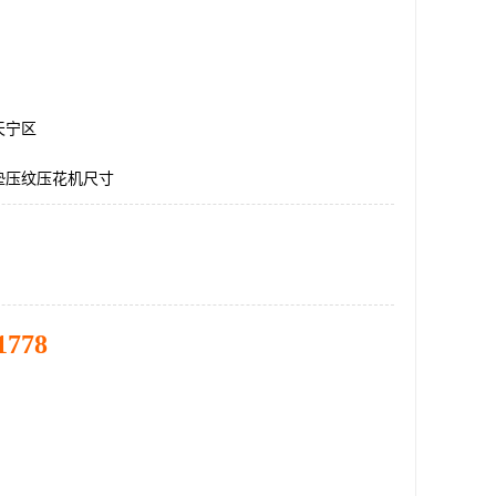
天宁区
垫压纹压花机尺寸
1778