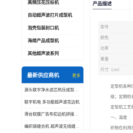
高频压花压标机
产品描述
自动超声波打片成型机
型号
泡壳包装封口机
颜色
海绵产品成型机
功率
其他超声波系列
重量
尺寸（cm）
最新供应商机
更多
定型机各种
源头联宇净水滤芯热压成型机器 超声波大功率封边机
级；定期检
联宇机电 多功能超声波花边机
定型机工艺
滑台软膜广告布扣边机拼接机用于焊接热合拼接作用
一、温度
编织袋缝合机 超声波无线缝合机 厂家现货供应
织物在利用