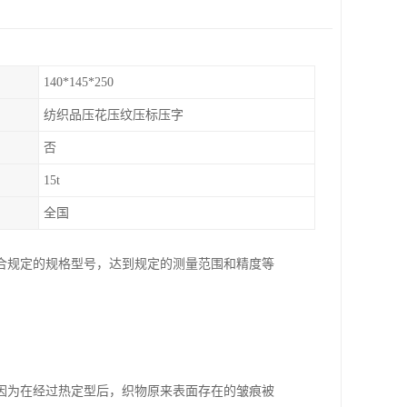
140*145*250
纺织品压花压纹压标压字
否
15t
全国
合规定的规格型号，达到规定的测量范围和精度等
因为在经过热定型后，织物原来表面存在的皱痕被