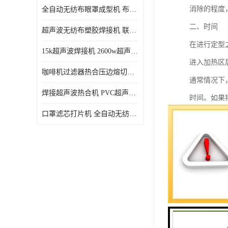
消除的程度
全自动无纺布眼罩成型机 布料海绵眼罩热合切边机
二、时间
超声波无纺布塑胶焊接机 联宇制造
在进行定型
15k超声波焊接机 2600w超声波焊接机 联宇制造
进入加热区
咖啡机过滤器热合压边熔切机 超声波无纺布喷胶棉热合机
通常情况下
焊接超声波热合机 PVC超声波焊接机 无纺布超声波设备
时间。如果
口罩滤芯打片机 全自动无纺布压花压标设备 多层料复合机
总的来说，
物，在加热
三、张力
由于织物表
是在拉幅定