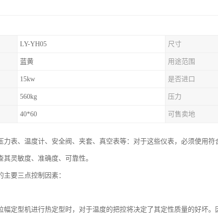
LY-YH05
尺寸
蓝黄
用途范围
15kw
是否进口
560kg
压力
40*60
可售卖地
压力表、温度计、安全阀、夹套、真空表等：对于这些仪表，必须使用符
查其灵敏度、准确度、可靠性。
的主要三点控制因素：
拉幅定型机进行热定型时，对于温度的把控将决定了其定性质量的好坏。