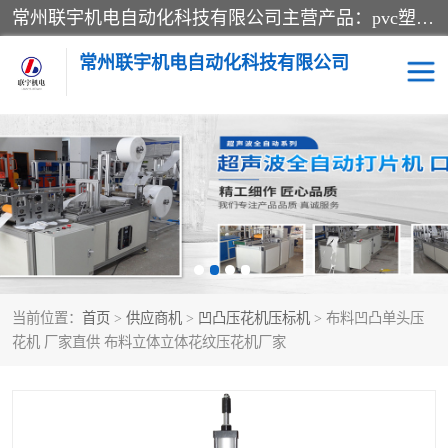
常州联宇机电自动化科技有限公司主营产品：pvc塑料焊机、高频热合机、软膜天花压边机、服装布料凹凸压花机、布料3d压印设备、服装植胶设备、超声波布料花边机、无纺布热合机、全自动压花机。
常州联宇机电自动化科技有限公司
压花定型机以及压花模具
超声波热合机
高频热合机
超声波花边机
超声波复合压花机
凹凸压花机压标机
当前位置：
首页
>
供应商机
>
凹凸压花机压标机
> 布料凹凸单头压
3040凹凸压花机
双头服装凹凸压花机
花机 厂家直供 布料立体立体花纹压花机厂家
双头油压凹凸压花机
大压力油压凹凸定型机
高频压花压标机
自动超声波打片成型机