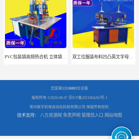
PVC包装袋高频热合机 立体袋焊接机 找联宇生产厂家
双工位服装布料凹凸英文字母压字机找联宇制造厂
您是第
13530885
位访客
版权所有 ©2026-08-07
苏ICP备2021004263号-1
常州联宇机电自动化科技有限公司
保留所有权利.
技术支持：
八方资源网
免责声明
管理员入口
网站地图
汽车坐垫压纹压花机规格 单头大台面凹凸压花机 现货供应
浙江布料凹凸4d压纹机生产厂家 服装凹凸4d压纹植胶机 经济实惠