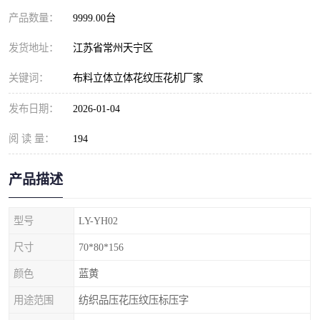
产品数量：
9999.00台
发货地址：
江苏省常州天宁区
关键词：
布料立体立体花纹压花机厂家
发布日期：
2026-01-04
阅 读 量：
194
产品描述
型号
LY-YH02
尺寸
70*80*156
颜色
蓝黄
用途范围
纺织品压花压纹压标压字