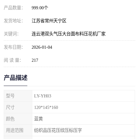
产品数量：
999.00个
发货地址：
江苏省常州天宁区
关键词：
连云港双头气压大台面布料压花机厂家
发布日期：
2026-01-04
阅 读 量：
217
产品描述
型号
LY-YH03
尺寸
120*145*160
颜色
蓝黄
用途范围
纺织品压花压纹压标压字