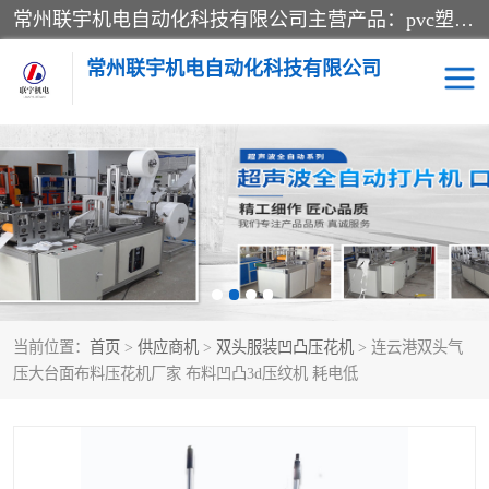
常州联宇机电自动化科技有限公司主营产品：pvc塑料焊机、高频热合机、软膜天花压边机、服装布料凹凸压花机、布料3d压印设备、服装植胶设备、超声波布料花边机、无纺布热合机、全自动压花机。
常州联宇机电自动化科技有限公司
压花定型机以及压花模具
超声波热合机
高频热合机
超声波花边机
超声波复合压花机
凹凸压花机压标机
当前位置：
首页
>
供应商机
>
双头服装凹凸压花机
> 连云港双头气
3040凹凸压花机
双头服装凹凸压花机
压大台面布料压花机厂家 布料凹凸3d压纹机 耗电低
双头油压凹凸压花机
大压力油压凹凸定型机
高频压花压标机
自动超声波打片成型机