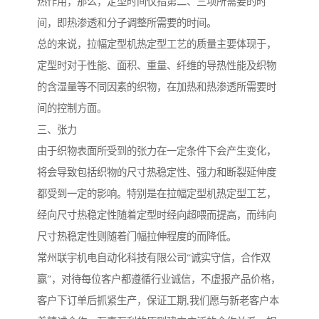
热作用，那么，定型时间仅指第二、三项所需要的时
间，即热渗透和分子调整所需要的时间。
总的来说，拉幅定型机热定型工艺的质量主要体现于，
定型时对于性能、面积、重量、纤维的导热性能及织物
的含湿量等不同因素的织物，在加热和热渗透所需要时
间的控制方面。
三、张力
由于织物表面所受到的张力在一定条件下会产生变化，
将会导致包括织物的尺寸热稳定性、强力和断裂延伸度
都受到一定的影响。特别是在拉幅定型机热定型工艺，
经向尺寸热稳定性随着定型时经向超喂而提高，而纬向
尺寸热稳定性则随着门幅拉伸程度的而降低。
常州联宇机电自动化科技有限公司“诚实守信，合作双
赢”，对待每位客户都遵循行业诚信，不虚报产品价格，
客户下订单后抓紧生产，保证工期,我们愿与新老客户本