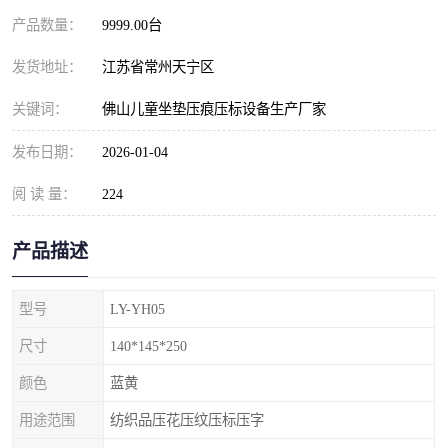
产品数量：
9999.00台
发货地址：
江苏省常州天宁区
关键词：
佛山儿童坐垫压痕压标设备生产厂家
发布日期：
2026-01-04
阅 读 量：
224
产品描述
型号
LY-YH05
尺寸
140*145*250
颜色
蓝黄
用途范围
纺织品压花压纹压标压字