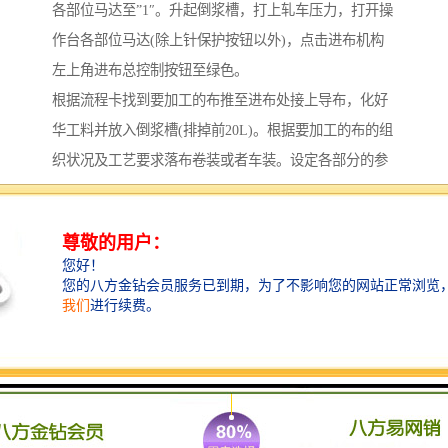
各部位马达至”1″。升起倒浆槽，打上轧车压力，打开操
作台各部位马达(除上针保护按钮以外)，点击进布机构
左上角进布总控制按钮至绿色。
根据流程卡找到要加工的布推至进布处接上导布，化好
华工料并放入倒浆槽(排掉前20L)。根据要加工的布的组
织状况及工艺要求落布卷装或者车装。设定各部分的参
数，根据要加工的布的纬斜情况预设整纬器中快/中慢，
左快/右快。打铃通知进落布准备开机，待回铃后按下开
机按钮，加速指示灯闪烁，设定工艺要求的车速并确
认，点击加速按钮车速自动增至工艺要求车速。