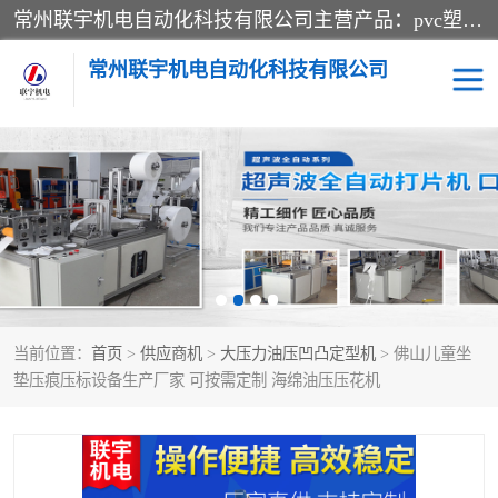
常州联宇机电自动化科技有限公司主营产品：pvc塑料焊机、高频热合机、软膜天花压边机、服装布料凹凸压花机、布料3d压印设备、服装植胶设备、超声波布料花边机、无纺布热合机、全自动压花机。
常州联宇机电自动化科技有限公司
压花定型机以及压花模具
超声波热合机
高频热合机
超声波花边机
超声波复合压花机
凹凸压花机压标机
当前位置：
首页
>
供应商机
>
大压力油压凹凸定型机
> 佛山儿童坐
3040凹凸压花机
双头服装凹凸压花机
垫压痕压标设备生产厂家 可按需定制 海绵油压压花机
双头油压凹凸压花机
大压力油压凹凸定型机
高频压花压标机
自动超声波打片成型机