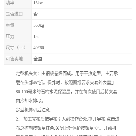
功率
15kw
是否进口
否
重量
560kg
压力
15t
尺寸（cm）
40*60
可售卖地
全国
定型机夹套：由钢板卷焊而成。用于干热定型。主要承
载在头部45°折。保养时，按照图纸要求夹套外表需加
80-100毫米的石棉水泥保温层，并在每次使用后将夹套
内冷却水排尽。
定型机停机后注意：
2． 加工完布后把导布引入到操作台处,撕开导布,点击进
布总控制按钮至红色,关闭上针保护按钮至“0”。开动机