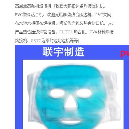
高周波高频机熔接机（软膜天花扣边条焊接压边机、
PVC塑料热合机、欢迎光临脚垫热合压边机、PVC夹网
布水池水桶篷布焊接机、吸塑泡壳包装热合封口机、pvc
产品热合压边焊管设备，PU/TPU热合机、EVA材料焊接
熔接机、PETG泡罩封边切边机等等)