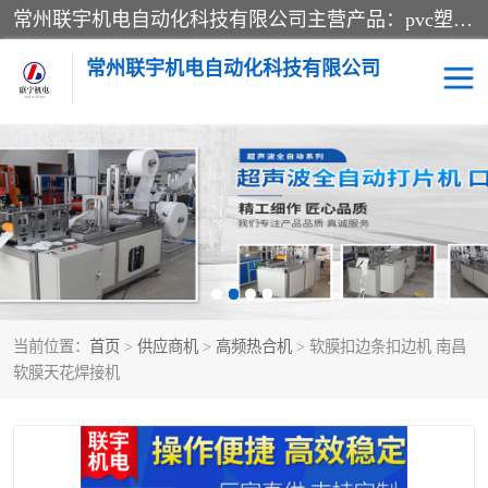
常州联宇机电自动化科技有限公司主营产品：pvc塑料焊机、高频热合机、软膜天花压边机、服装布料凹凸压花机、布料3d压印设备、服装植胶设备、超声波布料花边机、无纺布热合机、全自动压花机。
常州联宇机电自动化科技有限公司
压花定型机以及压花模具
超声波热合机
高频热合机
超声波花边机
超声波复合压花机
凹凸压花机压标机
当前位置：
首页
>
供应商机
>
高频热合机
> 软膜扣边条扣边机 南昌
3040凹凸压花机
双头服装凹凸压花机
软膜天花焊接机
双头油压凹凸压花机
大压力油压凹凸定型机
高频压花压标机
自动超声波打片成型机