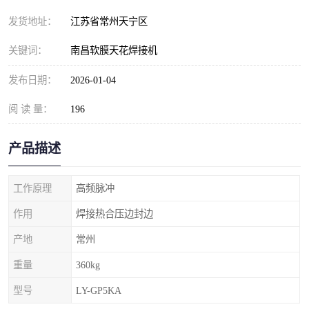
发货地址：
江苏省常州天宁区
关键词：
南昌软膜天花焊接机
发布日期：
2026-01-04
阅 读 量：
196
产品描述
工作原理
高频脉冲
作用
焊接热合压边封边
产地
常州
重量
360kg
型号
LY-GP5KA