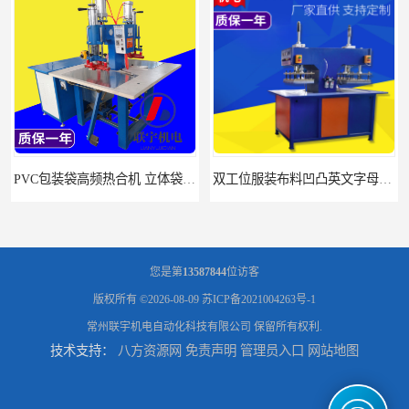
PVC包装袋高频热合机 立体袋焊接机 找联宇生产厂家
双工位服装布料凹凸英文字母压字机找联宇制造厂
您是第
13587844
位访客
版权所有 ©2026-08-09
苏ICP备2021004263号-1
常州联宇机电自动化科技有限公司
保留所有权利.
技术支持：
八方资源网
免责声明
管理员入口
网站地图
汽车坐垫压纹压花机规格 单头大台面凹凸压花机 现货供应
浙江布料凹凸4d压纹机生产厂家 服装凹凸4d压纹植胶机 经济实惠