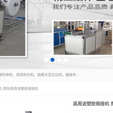
常州联宇机电自动化科技有限公司主营产品：pvc塑料焊机、高频热合机、软膜天花压边机、服装布料凹凸压花机、布料3d压印设备、服装植胶设备、超声波布料花边机、无纺布热合机、全自动压花机。
机 贵阳高周波塑胶熔接机
高周波塑胶熔接机 