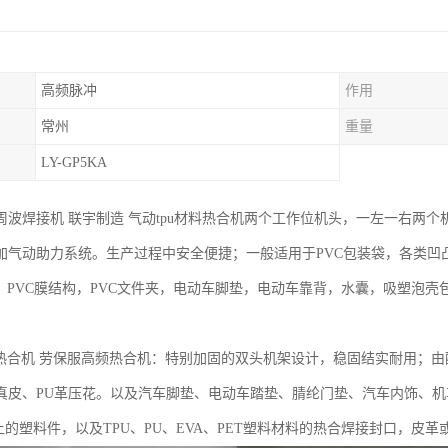
高频脉冲
作用
常州
重量
LY-GP5KA
周波焊接机 联宇制造 气动tpu材料热合机两个工作位机头，一左一右两
加气动助力系统。生产过程中安全便捷；一般适用于PVC包装袋，各类凹
门，PVC膜结构，PVC文件夹，电动车脚垫，电动车靠背，水囊，吸塑泡
裤热合机 劳保服高频热合机：特别加固的双头机架设计，稳固结实耐用；
真皮、PU革压花。以及汽车脚垫、电动车踏垫、腈纶门垫、汽车内饰、
以上的塑料件，以及TPU、PU、EVA、PET塑料材料的热合焊接封口，皮