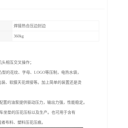
焊接热合压边封边
360kg
个机头相互交叉操作；
凸型的花纹、字母、LOGO等压制，电热水袋，
壳包装、软膜天花焊接等。加上简单的装置还是烫
由配置的油泵提供驱动压力，输出力强，性能稳定。
机车坐垫的压花压标以及生产。也可用于含有
革或者布料、塑料压花压痕。