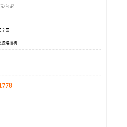
元/台 起
天宁区
塑胶熔接机
1778