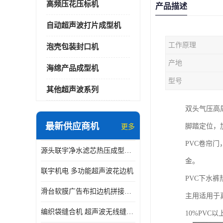
高频压花压标机
产品描述
自动超声波打片成型机
工作原理
泡壳包装封口机
产地
海绵产品成型机
型号
其他超声波系列
双头气压高
最新供应商机
脚踏定位，
更多
PVC卷帘
源头联宇净水滤芯热压成型机器 超声波大功率封边机
金。
联宇机电 多功能超声波花边机
PVC下水
滑台软膜广告布扣边机拼接机用于焊接热合拼接作用
主用适用于
编织袋缝合机 超声波无线缝合机 厂家现货供应
10%PVC