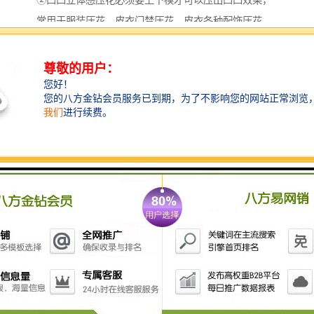
②凹凸立体感压花必须要上下模才可以压出凹凸效果，
常用于服装压花、皮衣门禁压花、皮衣各种配饰压花，
进行这种压花作业时，温度要调节到150℃以上，高频电
流关闭再进行作业。
总的来说皮革压花机在加工产品时需注意的事项就是：
时间调节、温度调节、平衡调节、电流调节这四种，不
同的产品和材料需要的数值也不一样，希望各位作业员
在操作时多测试每种产品和材料对电流和温度时间的需
求，不要把每一种产品都放在同一波段来做，这样可以
减少很多机器故障，使机器使用时间增长，为企业创造
更多利益。