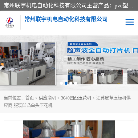
常州联宇机电自动化科技有限公司主营产品：pvc塑料焊机、高频热合机、软膜天花压边机、服装布料凹凸压花机、布料3d压印设备、服装植胶设备、超声波布料花边机、无纺布热合机、全自动压花机。
常州联宇机电自动化科技有限公司
压花定型机以及压花模具
超声波热合机
高频热合机
超声波花边机
超声波复合压花机
凹凸压花机压标机
当前位置：
首页
>
供应商机
>
3040凹凸压花机
> 江苏皮革压标机供
3040凹凸压花机
双头服装凹凸压花机
应商 服装凹凸单头压花机
双头油压凹凸压花机
大压力油压凹凸定型机
高频压花压标机
自动超声波打片成型机