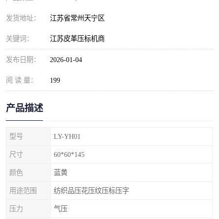
发货地址：
江苏省常州天宁区
关键词：
江苏皮革压标机商
发布日期：
2026-01-04
阅 读 量：
199
产品描述
型号
LY-YH01
尺寸
60*60*145
颜色
蓝黄
用途范围
纺织品压花压纹压标压字
压力
气压