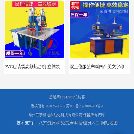
PVC包装袋高频热合机 立体袋焊接机 找联宇生产厂家
双工位服装布料凹凸英文字母压字机找联宇制造厂
您是第
13537935
位访客
版权所有 ©2026-08-07
苏ICP备2021004263号-1
常州联宇机电自动化科技有限公司
保留所有权利.
技术支持：
八方资源网
免责声明
管理员入口
网站地图