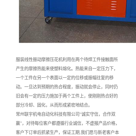
服装线性振动摩擦压花机利用在两个待焊工件接触面所
产生的摩擦热能来使塑料熔化。热能来自一定压力下，
一个工件在另一个表面以一定的位移或振幅往复的移
动。一旦达到预期的热合程度，振动就会停止，同时仍
旧会有一定的压力施加于两个工件上，使刚刚热合好的
部分冷却、固化，从而形成紧密地结合。
常州联宇机电自动化科技有限公司“诚实守信，合作双
赢”，对待每位客户都遵循行业诚信，不虚报产品价格，
客户下订单后抓紧生产，保证工期,我们愿与新老客户本