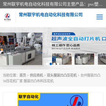
常州联宇机电自动化科技有限公司主营产品：pvc塑料焊机、高频热合机、软膜天花压边机、服装布料凹凸压花机、布料3d压印设备、服装植胶设备、超声波布料花边机、无纺布热合机、全自动压花机。
常州联宇机电自动化科技有限公司
压花定型机以及压花模具
超声波热合机
高频热合机
超声波花边机
超声波复合压花机
凹凸压花机压标机
当前位置：
首页
>
供应商机
>
双头服装凹凸压花机
> 台州服装凹凸
3040凹凸压花机
双头服装凹凸压花机
3d压花机厂家 服装凹凸布料压花机
双头油压凹凸压花机
大压力油压凹凸定型机
高频压花压标机
自动超声波打片成型机