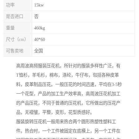
功率
15kw
是否进口
否
重量
460kg
尺寸（cm）
40*60
可售卖地
全国
高周波高频服装压花机，所针对的服装多样性广泛，有
T恤杉，羊毛杉，棉布，涤纶，牛仔布，包括各种皮革
料，皮革制品压花。一般压花的时间迅速，平均在3-5秒
一个花型，产品的加工生产效率高，高周波压花机加工
的产品压花，不同于普通的压花机，它所做出的压花产
品，无褶皱，平整，变形，花型质感好。
服装旋转压花机一般用来热合两个圆形热塑性塑料工
件。热合时，一个工件被固定在底模上，另一个工件在