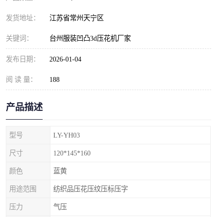
发货地址：
江苏省常州天宁区
关键词：
台州服装凹凸3d压花机厂家
发布日期：
2026-01-04
阅 读 量：
188
产品描述
型号
LY-YH03
尺寸
120*145*160
颜色
蓝黄
用途范围
纺织品压花压纹压标压字
压力
气压