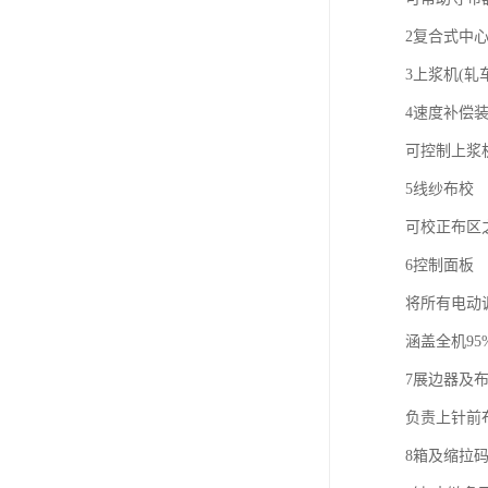
2复合式中
3上浆机(轧
4速度补偿装
可控制上浆
5线纱布校
可校正布区
6控制面板
将所有电动
涵盖全机95
7展边器及
负责上针前
8箱及缩拉