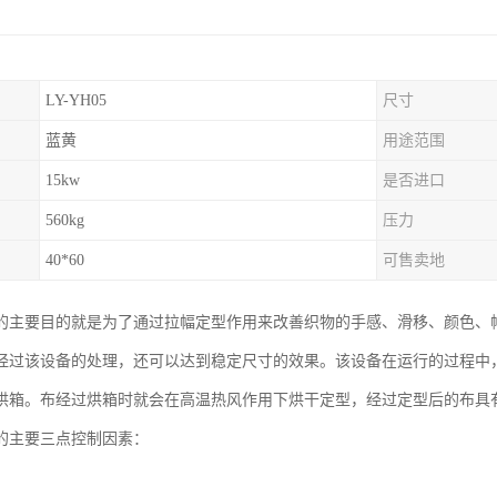
LY-YH05
尺寸
蓝黄
用途范围
15kw
是否进口
560kg
压力
40*60
可售卖地
的主要目的就是为了通过拉幅定型作用来改善织物的手感、滑移、颜色、
经过该设备的处理，还可以达到稳定尺寸的效果。该设备在运行的过程中
烘箱。布经过烘箱时就会在高温热风作用下烘干定型，经过定型后的布具
的主要三点控制因素：