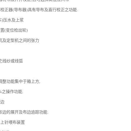
心校正器(导布器)具有导布及直行校正之功能.
车)压水及上浆
置(变位检出轮)
机及定型机之间的张力
之线纱或线弧
调整功能集中于箱上方,
%之操作功能.
布边
布边的展开及布边追踪功能.
码上针喂布装置