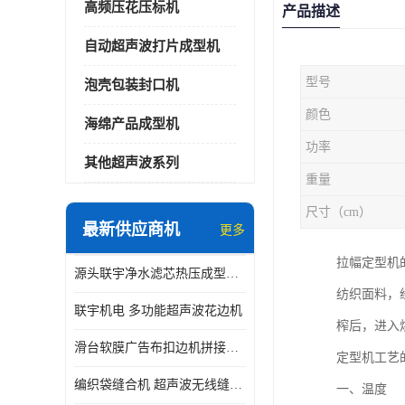
高频压花压标机
产品描述
自动超声波打片成型机
型号
泡壳包装封口机
颜色
海绵产品成型机
功率
其他超声波系列
重量
尺寸（cm）
最新供应商机
更多
拉幅定型机
源头联宇净水滤芯热压成型机器 超声波大功率封边机
纺织面料，
联宇机电 多功能超声波花边机
榨后，进入
滑台软膜广告布扣边机拼接机用于焊接热合拼接作用
定型机工艺
编织袋缝合机 超声波无线缝合机 厂家现货供应
一、温度