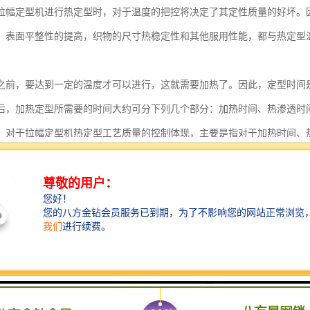
拉幅定型机进行热定型时，对于温度的把控将决定了其定性质量的好坏。
，表面平整性的提高，织物的尺寸热稳定性和其他服用性能，都与热定型
之前，要达到一定的温度才可以进行，这就需要加热了。因此，定型时间
后，加热定型所需要的时间大约可分下列几个部分：加热时间、热渗透时
，对于拉幅定型机热定型工艺质量的控制体现，主要是指对于加热时间、
把项看做是一种预热作用，那么，定型时间仅指第二、三项所需要的时间
拉幅定型机热定型工艺的质量主要体现于，定型时对于性能、面积、重量
和热渗透所需要时间的控制方面。
面所受到的张力在一定条件下会产生变化，将会导致包括织物的尺寸热稳
型机热定型工艺，经向尺寸热稳定性随着定型时经向超喂而提高，而纬向