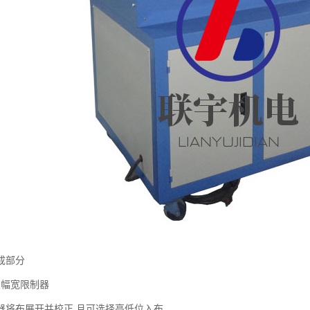
成部分
及幅宽限制器
器将布展开并校正,且可选择高低位入布