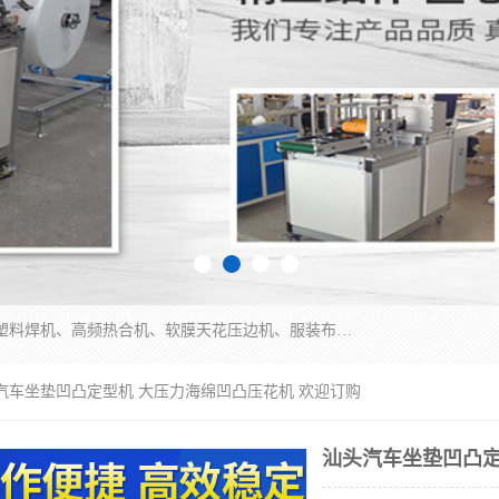
常州联宇机电自动化科技有限公司主营产品：pvc塑料焊机、高频热合机、软膜天花压边机、服装布料凹凸压花机、布料3d压印设备、服装植胶设备、超声波布料花边机、无纺布热合机、全自动压花机。
头汽车坐垫凹凸定型机 大压力海绵凹凸压花机 欢迎订购
汕头汽车坐垫凹凸定