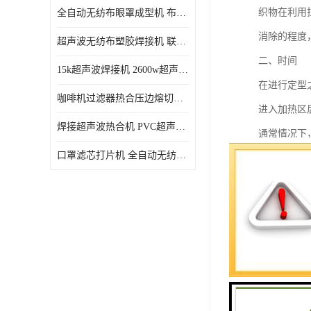
织物在利用
全自动无纺布眼罩成型机 布料海绵眼罩热合切边机
消除的程度
超声波无纺布塑胶焊接机 联宇制造
二、时间
15k超声波焊接机 2600w超声波焊接机 联宇制造
在进行定型
咖啡机过滤器热合压边熔切机 超声波无纺布喷胶棉热合机
进入加热区
焊接超声波热合机 PVC超声波焊接机 无纺布超声波设备
通常情况下
口罩滤芯打片机 全自动无纺布压花压标设备 多层料复合机
时间。如果
总的来说，
物，在加热
三、张力
由于织物表
是在拉幅定