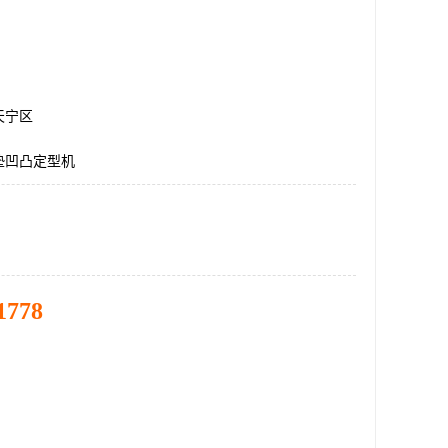
天宁区
垫凹凸定型机
1778