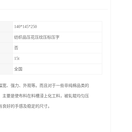
140*145*250
纺织品压花压纹压标压字
否
15t
全国
幅宽、强力、外观等。而且对于一些非纯棉品类的
，主要是使布料在料槽浸上化工料，被轧辊均匀压
有良好的手感及稳定的尺寸。