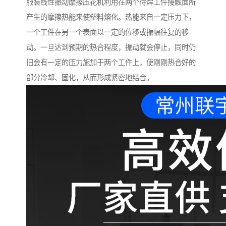
服装线性振动摩擦压花机利用在两个待焊工件接触面所
产生的摩擦热能来使塑料熔化。热能来自一定压力下，
一个工件在另一个表面以一定的位移或振幅往复的移
动。一旦达到预期的热合程度，振动就会停止，同时仍
旧会有一定的压力施加于两个工件上，使刚刚热合好的
部分冷却、固化，从而形成紧密地结合。