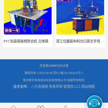
PVC包装袋高频热合机 立体袋焊接机 找联宇生产厂家
双工位服装布料凹凸英文字母压字机找联宇制造厂
您是第
13569725
位访客
版权所有 ©2026-08-09
苏ICP备2021004263号-1
常州联宇机电自动化科技有限公司
保留所有权利.
技术支持：
八方资源网
免责声明
管理员入口
网站地图
汽车坐垫压纹压花机规格 单头大台面凹凸压花机 现货供应
浙江布料凹凸4d压纹机生产厂家 服装凹凸4d压纹植胶机 经济实惠