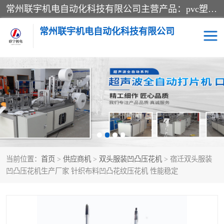
常州联宇机电自动化科技有限公司主营产品：pvc塑料焊机、高频热合机、软膜天花压边机、服装布料凹凸压花机、布料3d压印设备、服装植胶设备、超声波布料花边机、无纺布热合机、全自动压花机。
常州联宇机电自动化科技有限公司
压花定型机以及压花模具
超声波热合机
高频热合机
超声波花边机
超声波复合压花机
凹凸压花机压标机
当前位置：
首页
>
供应商机
>
双头服装凹凸压花机
> 宿迁双头服装
3040凹凸压花机
双头服装凹凸压花机
凹凸压花机生产厂家 针织布料凹凸花纹压花机 性能稳定
双头油压凹凸压花机
大压力油压凹凸定型机
高频压花压标机
自动超声波打片成型机