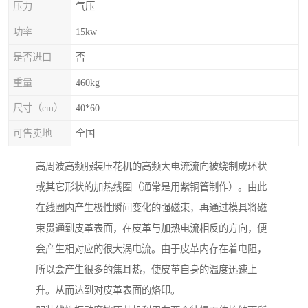
压力
气压
功率
15kw
是否进口
否
重量
460kg
尺寸（cm）
40*60
可售卖地
全国
高周波高频服装压花机的高频大电流流向被绕制成环状
或其它形状的加热线圈（通常是用紫铜管制作）。由此
在线圈内产生极性瞬间变化的强磁束，再通过模具将磁
束贯通到皮革表面，在皮革与加热电流相反的方向，便
会产生相对应的很大涡电流。由于皮革内存在着电阻，
所以会产生很多的焦耳热，使皮革自身的温度迅速上
升。从而达到对皮革表面的烙印。