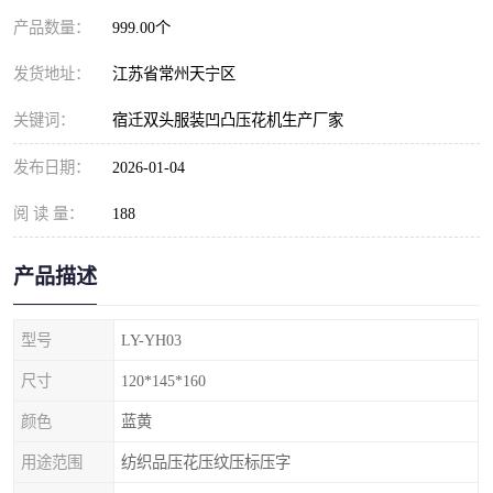
产品数量：
999.00个
发货地址：
江苏省常州天宁区
关键词：
宿迁双头服装凹凸压花机生产厂家
发布日期：
2026-01-04
阅 读 量：
188
产品描述
型号
LY-YH03
尺寸
120*145*160
颜色
蓝黄
用途范围
纺织品压花压纹压标压字