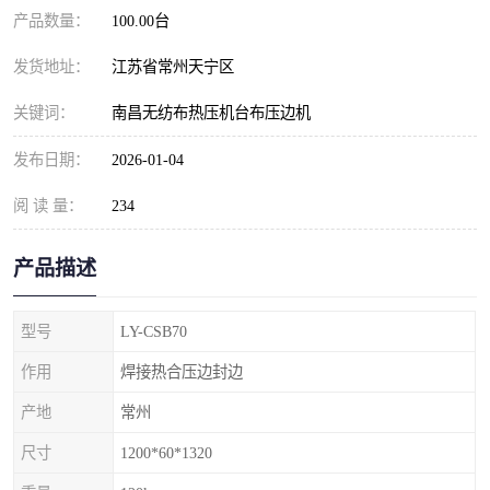
产品数量：
100.00台
发货地址：
江苏省常州天宁区
关键词：
南昌无纺布热压机台布压边机
发布日期：
2026-01-04
阅 读 量：
234
产品描述
型号
LY-CSB70
作用
焊接热合压边封边
产地
常州
尺寸
1200*60*1320