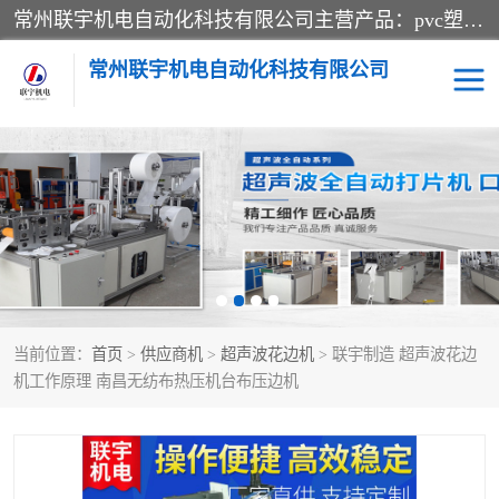
常州联宇机电自动化科技有限公司主营产品：pvc塑料焊机、高频热合机、软膜天花压边机、服装布料凹凸压花机、布料3d压印设备、服装植胶设备、超声波布料花边机、无纺布热合机、全自动压花机。
常州联宇机电自动化科技有限公司
压花定型机以及压花模具
超声波热合机
高频热合机
超声波花边机
超声波复合压花机
凹凸压花机压标机
当前位置：
首页
>
供应商机
>
超声波花边机
> 联宇制造 超声波花边
3040凹凸压花机
双头服装凹凸压花机
机工作原理 南昌无纺布热压机台布压边机
双头油压凹凸压花机
大压力油压凹凸定型机
高频压花压标机
自动超声波打片成型机