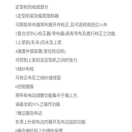
定型机的组成部分
1定型机架及幅宽限制器
可帮助导布器将布展开并校正,且可选择高低位入布
2复合式中心校正器(导布器)具有导布及直行校正之功能.
3上浆机(轧车)压水及上浆
4速度补偿装置(变位检出轮)
可控制上浆机及定型机之间的张力
5线纱布校
可校正布区之线纱或线弧
6控制面板
将所有电动调整功能集中于箱上方,
涵盖全机95%之操作功能.
7展边器及布边
负责上针前布边的展开及布边追踪功能.
8箱及缩拉码上针喂布装置