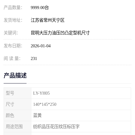
产品数量：
9999.00台
发货地址：
江苏省常州天宁区
关键词：
昆明大压力油压凹凸定型机尺寸
发布日期：
2026-01-04
阅 读 量：
231
产品描述
型号
LY-YH05
尺寸
140*145*250
颜色
蓝黄
用途范围
纺织品压花压纹压标压字