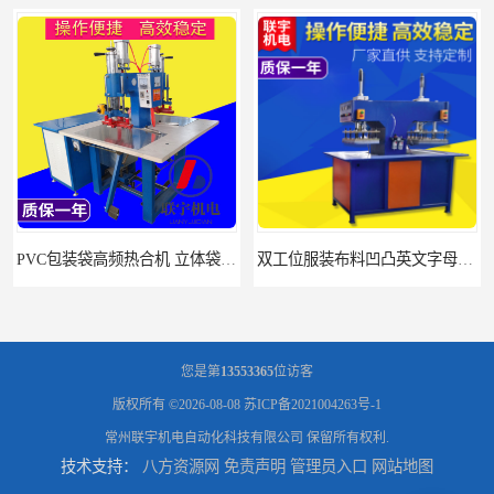
PVC包装袋高频热合机 立体袋焊接机 找联宇生产厂家
双工位服装布料凹凸英文字母压字机找联宇制造厂
您是第
13553365
位访客
版权所有 ©2026-08-08
苏ICP备2021004263号-1
常州联宇机电自动化科技有限公司
保留所有权利.
技术支持：
八方资源网
免责声明
管理员入口
网站地图