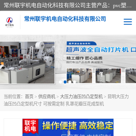
常州联宇机电自动化科技有限公司主营产品：pvc塑料焊机、高频热合机、软膜天花压边机、服装布料凹凸压花机、布料3d压印设备、服装植胶设备、超声波布料花边机、无纺布热合机、全自动压花机。
常州联宇机电自动化科技有限公司
压花定型机以及压花模具
超声波热合机
高频热合机
超声波花边机
超声波复合压花机
凹凸压花机压标机
当前位置：
首页
>
供应商机
>
大压力油压凹凸定型机
> 昆明大压力
3040凹凸压花机
双头服装凹凸压花机
油压凹凸定型机尺寸 可按需定制 乳罩花瓣压花成型机
双头油压凹凸压花机
大压力油压凹凸定型机
高频压花压标机
自动超声波打片成型机