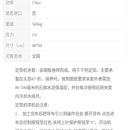
功率
15kw
是否进口
否
重量
560kg
压力
15t
尺寸（cm）
40*60
可售卖地
全国
定型机夹套：由钢板卷焊而成。用于干热定型。主要承
载在头部45°折。保养时，按照图纸要求夹套外表需加
80-100毫米的石棉水泥保温层，并在每次使用后将夹套
内冷却水排尽。
定型机停机后注意：
2． 加工完布后把导布引入到操作台处,撕开导布,点击进
布总控制按钮至红色,关闭上针保护按钮至“0”。开动机