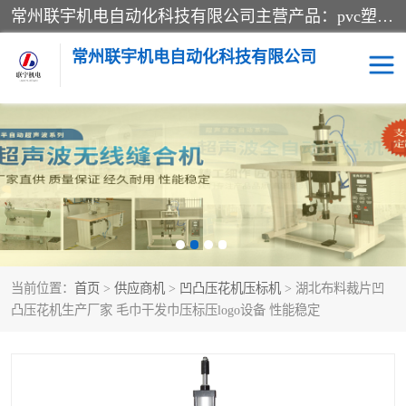
常州联宇机电自动化科技有限公司主营产品：pvc塑料焊机、高频热合机、软膜天花压边机、服装布料凹凸压花机、布料3d压印设备、服装植胶设备、超声波布料花边机、无纺布热合机、全自动压花机。
常州联宇机电自动化科技有限公司
压花定型机以及压花模具
超声波热合机
高频热合机
超声波花边机
超声波复合压花机
凹凸压花机压标机
当前位置：
首页
>
供应商机
>
凹凸压花机压标机
> 湖北布料裁片凹
3040凹凸压花机
双头服装凹凸压花机
凸压花机生产厂家 毛巾干发巾压标压logo设备 性能稳定
双头油压凹凸压花机
大压力油压凹凸定型机
高频压花压标机
自动超声波打片成型机