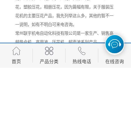
花，塑胶压花，相册压花，因为篇幅有限，关于服装压
花机的主要压花产品，我先列举这么多，其他的暂不一
一说明，如有不明白可来电咨询。
常州联宇机电自动化科技有限公司是一家生产、销售高
频热合机、高周波、压花机、超声波系列产品——超声
波口罩机，超声波花边机，点焊接机，编织袋无线封口
机，超声波压花机，自动超声波口罩打片机，口罩滤芯
首页
产品分类
热线电话
在线咨询
打片机，超声波布料口罩封边机，超声波鞋垫机，自动
手套成型机，超声波档风被复合机，空调被超声波压棉
机，服装面料凹凸压花机，高频皮革压花机，PVC发泡
板压花机，EVA材料压花纹设备，PVC夹网布水池水桶
篷布焊接机，软膜天花压边机，吸塑泡壳包装封口机，
TPU热合机，EVA焊接机、皮革海绵坐垫热合压痕机，
地垫脚垫高周波熔接机等几十个品种及配套模具生产销
售。