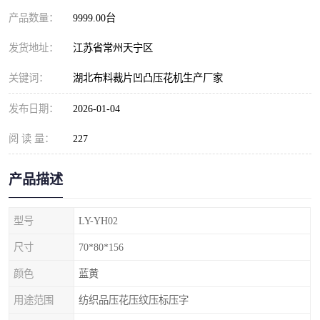
产品数量：
9999.00台
发货地址：
江苏省常州天宁区
关键词：
湖北布料裁片凹凸压花机生产厂家
发布日期：
2026-01-04
阅 读 量：
227
产品描述
型号
LY-YH02
尺寸
70*80*156
颜色
蓝黄
用途范围
纺织品压花压纹压标压字