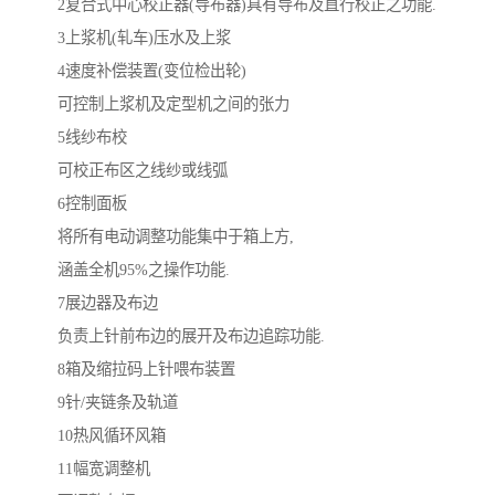
2复合式中心校正器(导布器)具有导布及直行校正之功能.
3上浆机(轧车)压水及上浆
4速度补偿装置(变位检出轮)
可控制上浆机及定型机之间的张力
5线纱布校
可校正布区之线纱或线弧
6控制面板
将所有电动调整功能集中于箱上方,
涵盖全机95%之操作功能.
7展边器及布边
负责上针前布边的展开及布边追踪功能.
8箱及缩拉码上针喂布装置
9针/夹链条及轨道
10热风循环风箱
11幅宽调整机