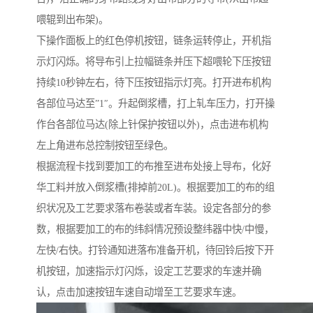
喂辊到出布架)。
下操作面板上的红色停机按钮，链条运转停止，开机指
示灯闪烁。将导布引上拉幅链条并压下超喂轮下压按钮
持续10秒钟左右，待下压按钮指示灯亮。打开进布机构
各部位马达至”1″。升起倒浆槽，打上轧车压力，打开操
作台各部位马达(除上针保护按钮以外)，点击进布机构
左上角进布总控制按钮至绿色。
根据流程卡找到要加工的布推至进布处接上导布，化好
华工料并放入倒浆槽(排掉前20L)。根据要加工的布的组
织状况及工艺要求落布卷装或者车装。设定各部分的参
数，根据要加工的布的纬斜情况预设整纬器中快/中慢，
左快/右快。打铃通知进落布准备开机，待回铃后按下开
机按钮，加速指示灯闪烁，设定工艺要求的车速并确
认，点击加速按钮车速自动增至工艺要求车速。