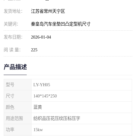
发货地址：
江苏省常州天宁区
关键词：
秦皇岛汽车坐垫凹凸定型机尺寸
发布日期：
2026-01-04
阅 读 量：
225
产品描述
型号
LY-YH05
尺寸
140*145*250
颜色
蓝黄
用途范围
纺织品压花压纹压标压字
功率
15kw