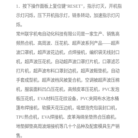
1．按下操作面板上复位键“RESET”，指示灯灭，开机指
示灯闪烁，压下开机指示灯，链条转动，加速指示灯闪
烁。
常州联宇机电自动化科技有限公司是一家生产、销售高
频热合机、高周波、压花机、超声波系列产品——超声
波口罩机，超声波花边机，点焊接机，编织袋无线封口
机，超声波压花机，自动超声波口罩打片机，口罩滤芯
打片机，超声波布料口罩封边机，超声波鞋垫机，自动
手套成型机，超声波档风被复合机，空调被超声波压棉
机，服装面料凹凸压花机，高频皮革压花机，PVC发泡
板压花机，EVA材料压花纹设备，PVC夹网布水池水桶
篷布焊接机，软膜天花压边机，吸塑泡壳包装封口机，
TPU热合机，EVA焊接机、皮革海绵坐垫热合压痕机，
地垫脚垫高周波熔接机等几十个品种及配套模具生产销
售。