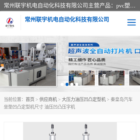
常州联宇机电自动化科技有限公司主营产品：pvc塑料焊机、高频热合机、软膜天花压边机、服装布料凹凸压花机、布料3d压印设备、服装植胶设备、超声波布料花边机、无纺布热合机、全自动压花机。
常州联宇机电自动化科技有限公司
压花定型机以及压花模具
超声波热合机
高频热合机
超声波花边机
超声波复合压花机
凹凸压花机压标机
当前位置：
首页
>
供应商机
>
大压力油压凹凸定型机
> 秦皇岛汽车
3040凹凸压花机
双头服装凹凸压花机
坐垫凹凸定型机尺寸 油压凹凸压字机
双头油压凹凸压花机
大压力油压凹凸定型机
高频压花压标机
自动超声波打片成型机