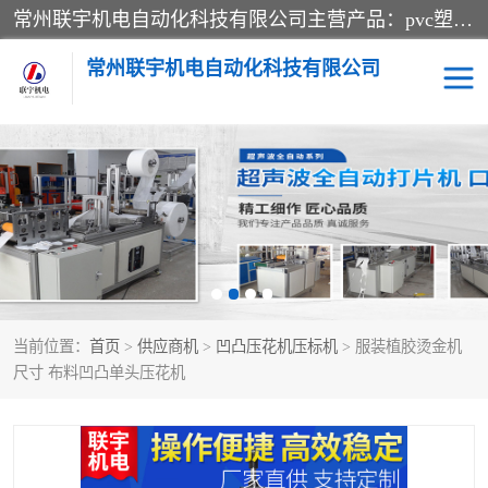
常州联宇机电自动化科技有限公司主营产品：pvc塑料焊机、高频热合机、软膜天花压边机、服装布料凹凸压花机、布料3d压印设备、服装植胶设备、超声波布料花边机、无纺布热合机、全自动压花机。
常州联宇机电自动化科技有限公司
压花定型机以及压花模具
超声波热合机
高频热合机
超声波花边机
超声波复合压花机
凹凸压花机压标机
当前位置：
首页
>
供应商机
>
凹凸压花机压标机
> 服装植胶烫金机
3040凹凸压花机
双头服装凹凸压花机
尺寸 布料凹凸单头压花机
双头油压凹凸压花机
大压力油压凹凸定型机
高频压花压标机
自动超声波打片成型机