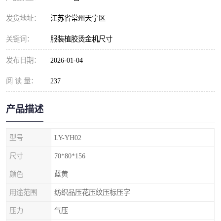
发货地址：
江苏省常州天宁区
关键词：
服装植胶烫金机尺寸
发布日期：
2026-01-04
阅 读 量：
237
产品描述
型号
LY-YH02
尺寸
70*80*156
颜色
蓝黄
用途范围
纺织品压花压纹压标压字
压力
气压