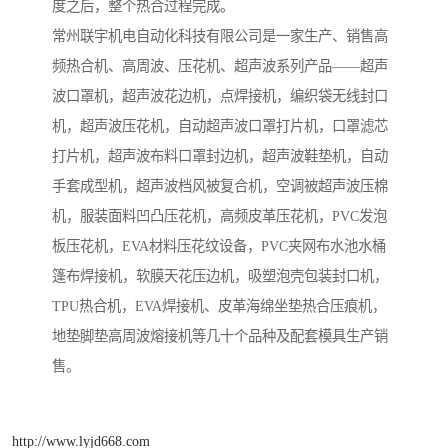
度之后，整个热合过程完成。
常州联宇机电自动化科技有限公司是一家生产、销售高
频热合机、高周波、压花机、超声波系列产品——超声
波口罩机，超声波花边机，点焊接机，编织袋无线封口
机，超声波压花机，自动超声波口罩打片机，口罩滤芯
打片机，超声波布料口罩封边机，超声波鞋垫机，自动
手套成型机，超声波档风被复合机，空调被超声波压棉
机，服装面料凹凸压花机，高频皮革压花机，PVC发泡
板压花机，EVA材料压花纹设备，PVC夹网布水池水桶
篷布焊接机，软膜天花压边机，吸塑泡壳包装封口机，
TPU热合机，EVA焊接机、皮革海绵坐垫热合压痕机，
地垫脚垫高周波熔接机等几十个品种及配套模具生产销
售。
http://www.lyjd668.com