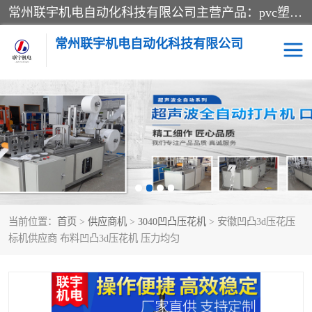
常州联宇机电自动化科技有限公司主营产品：pvc塑料焊机、高频热合机、软膜天花压边机、服装布料凹凸压花机、布料3d压印设备、服装植胶设备、超声波布料花边机、无纺布热合机、全自动压花机。
常州联宇机电自动化科技有限公司
压花定型机以及压花模具
超声波热合机
高频热合机
超声波花边机
超声波复合压花机
凹凸压花机压标机
当前位置：
首页
>
供应商机
>
3040凹凸压花机
> 安徽凹凸3d压花压
3040凹凸压花机
双头服装凹凸压花机
标机供应商 布料凹凸3d压花机 压力均匀
双头油压凹凸压花机
大压力油压凹凸定型机
高频压花压标机
自动超声波打片成型机