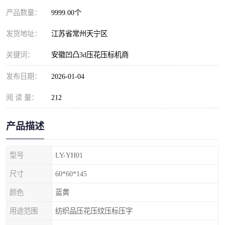
产品数量：
9999.00个
发货地址：
江苏省常州天宁区
关键词：
安徽凹凸3d压花压标机商
发布日期：
2026-01-04
阅 读 量：
212
产品描述
型号
LY-YH01
尺寸
60*60*145
颜色
蓝黄
用途范围
纺织品压花压纹压标压字