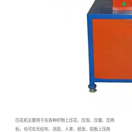
压花机主要用于在各种织物上压花、压泡、压皱、压商
标，也可在无纺布、涂层、人革、纸张、铝板上压商