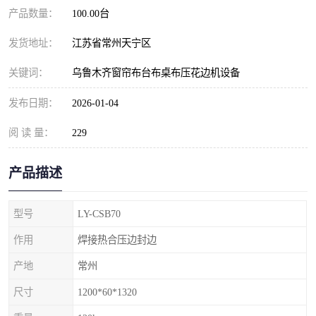
产品数量：
100.00台
发货地址：
江苏省常州天宁区
关键词：
乌鲁木齐窗帘布台布桌布压花边机设备
发布日期：
2026-01-04
阅 读 量：
229
产品描述
型号
LY-CSB70
作用
焊接热合压边封边
产地
常州
尺寸
1200*60*1320