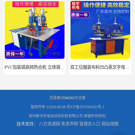
PVC包装袋高频热合机 立体袋焊接机 找联宇生产厂家
双工位服装布料凹凸英文字母压字机找联宇制造厂
您是第
13566361
位访客
版权所有 ©2026-08-08
苏ICP备2021004263号-1
常州联宇机电自动化科技有限公司
保留所有权利.
技术支持：
八方资源网
免责声明
管理员入口
网站地图