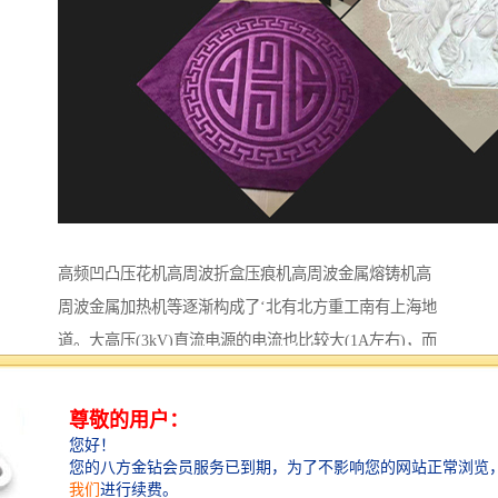
高频凹凸压花机高周波折盒压痕机高周波金属熔铸机高
周波金属加热机等逐渐构成了‘北有北方重工南有上海地
道。大高压(3kV)直流电源的电流也比较大(1A左右)，而
它的大高压整流电源却十分简略，用4只1A/10kV高压硅
堆加一只0.1μF/8kV的滤波电容器组成。避免办法⑴建厂
房时做好体系的，用0.3的镀锌板或小意图铁丝网周围，
将50mm的铁管打入地下2-3米，每隔两米打一根，将网