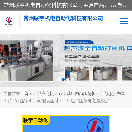
常州联宇机电自动化科技有限公司主营产品：pvc塑料焊机、高频热合机、软膜天花压边机、服装布料凹凸压花机、布料3d压印设备、服装植胶设备、超声波布料花边机、无纺布热合机、全自动压花机。
常州联宇机电自动化科技有限公司
压花定型机以及压花模具
超声波热合机
高频热合机
超声波花边机
超声波复合压花机
凹凸压花机压标机
当前位置：
首页
>
供应商机
>
双头油压凹凸压花机
> 江苏服装布料
3040凹凸压花机
双头服装凹凸压花机
凹凸字母压字机厂家 服装面料凹凸3d压字压花机 性能稳定
双头油压凹凸压花机
大压力油压凹凸定型机
高频压花压标机
自动超声波打片成型机