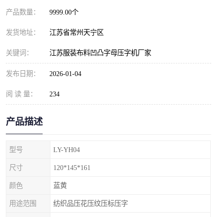
产品数量：
9999.00个
发货地址：
江苏省常州天宁区
关键词：
江苏服装布料凹凸字母压字机厂家
发布日期：
2026-01-04
阅 读 量：
234
产品描述
型号
LY-YH04
尺寸
120*145*161
颜色
蓝黄
用途范围
纺织品压花压纹压标压字