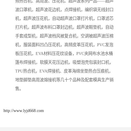
频热合机、高周波、压花机、超声波系列产品——超声
波口罩机，超声波花边机，点焊接机，编织袋无线封口
机，超声波压花机，自动超声波口罩打片机，口罩滤芯
打片机，超声波布料口罩封边机，超声波鞋垫机，自动
手套成型机，超声波档风被复合机，空调被超声波压棉
机，服装面料凹凸压花机，高频皮革压花机，PVC发泡
板压花机，EVA材料压花纹设备，PVC夹网布水池水桶
篷布焊接机，软膜天花压边机，吸塑泡壳包装封口机，
TPU热合机，EVA焊接机、皮革海绵坐垫热合压痕机，
地垫脚垫高周波熔接机等几十个品种及配套模具生产销
售。
http://www.lyjd668.com