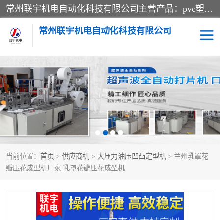
常州联宇机电自动化科技有限公司主营产品：pvc塑料焊机、高频热合机、软膜天花压边机、服装布料凹凸压花机、布料3d压印设备、服装植胶设备、超声波布料花边机、无纺布热合机、全自动压花机。
常州联宇机电自动化科技有限公司
压花定型机以及压花模具
超声波热合机
高频热合机
超声波花边机
超声波复合压花机
凹凸压花机压标机
当前位置：
首页
>
供应商机
>
大压力油压凹凸定型机
> 兰州乳罩花
3040凹凸压花机
双头服装凹凸压花机
瓣压花成型机厂家 乳罩花瓣压花成型机
双头油压凹凸压花机
大压力油压凹凸定型机
高频压花压标机
自动超声波打片成型机