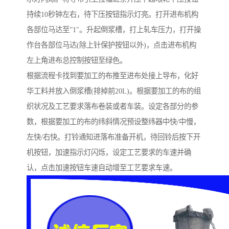
持续10秒钟左右，待下压按钮指示灯亮。打开进布机构
各部位马达至”1″。升起倒浆槽，打上轧车压力，打开操
作台各部位马达(除上针保护按钮以外)，点击进布机构
左上角进布总控制按钮至绿色。
根据流程卡找到要加工的布推至进布处接上导布，化好
华工料并放入倒浆槽(排掉前20L)。根据要加工的布的组
织状况及工艺要求落布卷装或者车装。设定各部分的参
数，根据要加工的布的纬斜情况预设整纬器中快/中慢，
左快/右快。打铃通知进落布准备开机，待回铃后按下开
机按钮，加速指示灯闪烁，设定工艺要求的车速并确
认，点击加速按钮车速自动增至工艺要求车速。