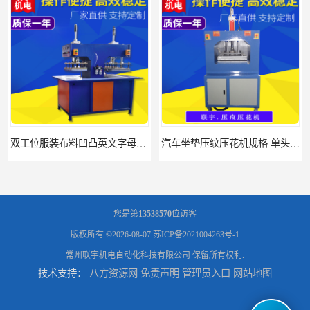
双工位服装布料凹凸英文字母压字机找联宇制造厂
汽车坐垫压纹压花机规格 单头大台面凹凸压花机 现货供应
您是第
13538570
位访客
版权所有 ©2026-08-07
苏ICP备2021004263号-1
常州联宇机电自动化科技有限公司
保留所有权利.
技术支持：
八方资源网
免责声明
管理员入口
网站地图