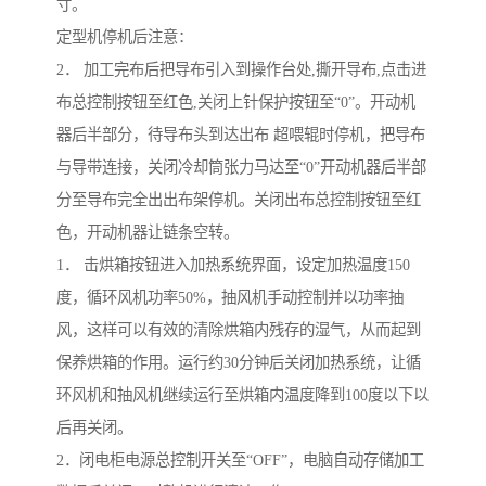
寸。
定型机停机后注意：
2． 加工完布后把导布引入到操作台处,撕开导布,点击进
布总控制按钮至红色,关闭上针保护按钮至“0”。开动机
器后半部分，待导布头到达出布 超喂辊时停机，把导布
与导带连接，关闭冷却筒张力马达至“0”开动机器后半部
分至导布完全出出布架停机。关闭出布总控制按钮至红
色，开动机器让链条空转。
1． 击烘箱按钮进入加热系统界面，设定加热温度150
度，循环风机功率50%，抽风机手动控制并以功率抽
风，这样可以有效的清除烘箱内残存的湿气，从而起到
保养烘箱的作用。运行约30分钟后关闭加热系统，让循
环风机和抽风机继续运行至烘箱内温度降到100度以下以
后再关闭。
2．闭电柜电源总控制开关至“OFF”，电脑自动存储加工