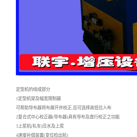
定型机的组成部分
1定型机架及幅宽限制器
可帮助导布器将布展开并校正,且可选择高低位入布
2复合式中心校正器(导布器)具有导布及直行校正之功能.
3上浆机(轧车)压水及上浆
4速度补偿装置(变位检出轮)