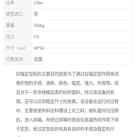
功率
15kw
是否进口
否
重量
560kg
压力
15t
尺寸（cm）
40*60
可售卖地
全国
拉幅定型机的主要目的就是为了通过拉幅定型作用来改
善织物的手感、滑移、颜色、幅宽、强力、外观等。而
且对于一些非纯棉品类的纺织面料，经过该设备的处
理，还可以达到稳定尺寸的效果。该设备在运行的过程
中，主要是使布料在料槽浸上化工料，被轧辊均匀压榨
后，进入烘箱。布经过烘箱时就会在高温热风作用下烘
干定型，经过定型后的布具有良好的手感及稳定的尺