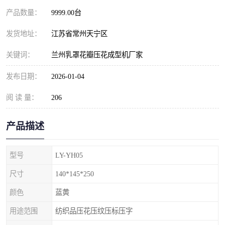
产品数量：
9999.00台
发货地址：
江苏省常州天宁区
关键词：
兰州乳罩花瓣压花成型机厂家
发布日期：
2026-01-04
阅 读 量：
206
产品描述
型号
LY-YH05
尺寸
140*145*250
颜色
蓝黄
用途范围
纺织品压花压纹压标压字