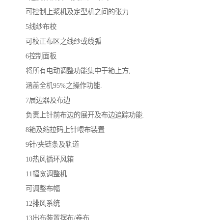
可控制上浆机及定型机之间的张力
5线纱布校
可校正布区之线纱或线弧
6控制面板
将所有电动调整功能集中于箱上方,
涵盖全机95%之操作功能.
7展边器及布边
负责上针前布边的展开及布边追踪功能.
8箱及缩拉码上针喂布装置
9针/夹链条及轨道
10热风循环风箱
11幅宽调整机
可调整布幅
12排风系统
13出布装置摆布/卷布