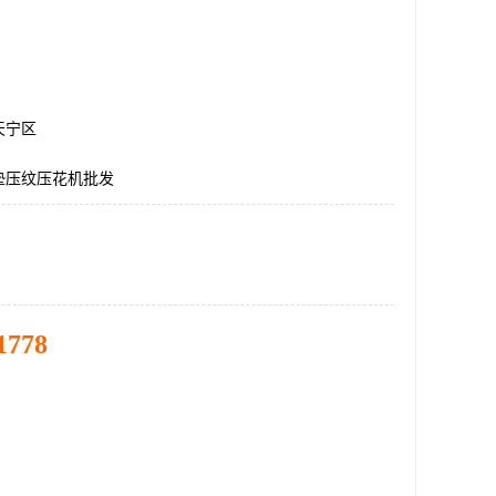
天宁区
垫压纹压花机批发
1778