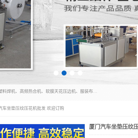
常州联宇机电自动化科技有限公司主营产品：pvc塑料焊机、高频热合机、软膜天花压边机、服装布料凹凸压花机、布料3d压印设备、服装植胶设备、超声波布料花边机、无纺布热合机、全自动压花机。
门汽车坐垫压纹压花机批发 欢迎订购
厦门汽车坐垫压纹压