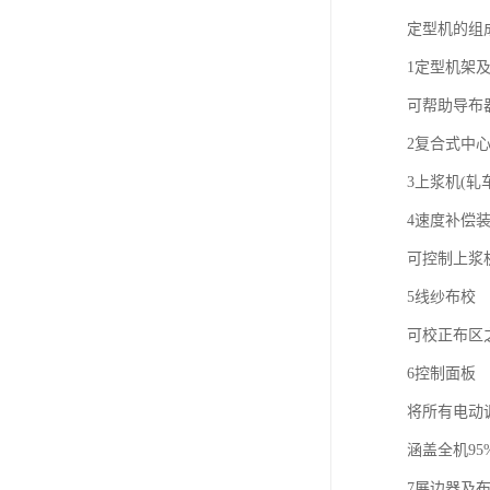
定型机的组
1定型机架
可帮助导布
2复合式中
3上浆机(轧
4速度补偿装
可控制上浆
5线纱布校
可校正布区
6控制面板
将所有电动
涵盖全机95
7展边器及