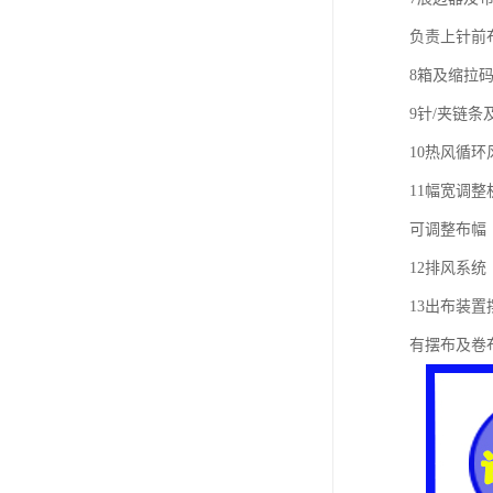
负责上针前
8箱及缩拉
9针/夹链条
10热风循环
11幅宽调整
可调整布幅
12排风系统
13出布装置
有摆布及卷