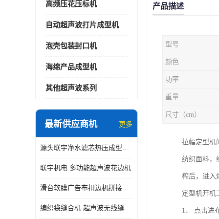
高频压花压标机
产品描述
自动超声波打片成型机
型号
泡壳包装封口机
颜色
海绵产品成型机
功率
其他超声波系列
重量
尺寸（cm）
最新供应商机
更多
拉幅定型机
源头联宇净水滤芯热压成型机器 超声波大功率封边机
纺织面料，
联宇机电 多功能超声波花边机
榨后，进入
滑台软膜广告布扣边机拼接机用于焊接热合拼接作用
定型机开机
编织袋缝合机 超声波无线缝合机 厂家现货供应
1． 点击