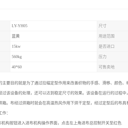
LY-YH05
尺寸
蓝黄
用途范围
15kw
是否进口
560kg
压力
40*60
可售卖地
的主要目的就是为了通过拉幅定型作用来改善织物的手感、滑移、颜色、
经过该设备的处理，还可以达到稳定尺寸的效果。该设备在运行的过程中
烘箱。布经过烘箱时就会在高温热风作用下烘干定型，经过定型后的布具
工作：
进布机构按钮进入进布机构操作界面，点击左上角进布总控制开关至红色.