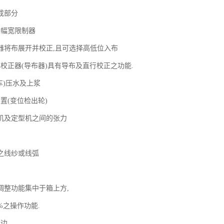
成部分
及幅宽限制器
器将布展开并校正,且可选择高低位入布
心校正器(导布器)具有导布及直行校正之功能.
车)压水及上浆
置(变位检出轮)
机及定型机之间的张力
之线纱或线弧
调整功能集中于箱上方,
%之操作功能.
布边