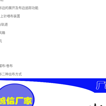
布边的展开及布边追踪功能.
码上针喂布装置
及轨道
风箱
机
摆布/卷布
布二种出布方式