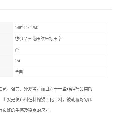
140*145*250
纺织品压花压纹压标压字
否
15t
全国
幅宽、强力、外观等。而且对于一些非纯棉品类的
，主要是使布料在料槽浸上化工料，被轧辊均匀压
有良好的手感及稳定的尺寸。