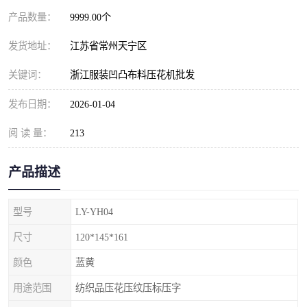
产品数量：
9999.00个
发货地址：
江苏省常州天宁区
关键词：
浙江服装凹凸布料压花机批发
发布日期：
2026-01-04
阅 读 量：
213
产品描述
型号
LY-YH04
尺寸
120*145*161
颜色
蓝黄
用途范围
纺织品压花压纹压标压字