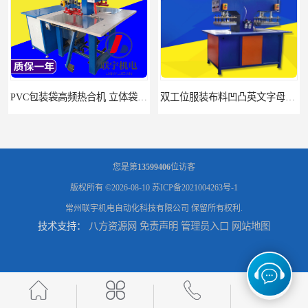
PVC包装袋高频热合机 立体袋焊接机 找联宇生产厂家
双工位服装布料凹凸英文字母压字机找联宇制造厂
您是第
13599406
位访客
版权所有 ©2026-08-10
苏ICP备2021004263号-1
常州联宇机电自动化科技有限公司
保留所有权利.
技术支持：
八方资源网
免责声明
管理员入口
网站地图
汽车坐垫压纹压花机规格 单头大台面凹凸压花机 现货供应
浙江布料凹凸4d压纹机生产厂家 服装凹凸4d压纹植胶机 经济实惠