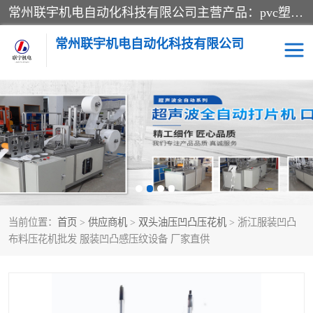
常州联宇机电自动化科技有限公司主营产品：pvc塑料焊机、高频热合机、软膜天花压边机、服装布料凹凸压花机、布料3d压印设备、服装植胶设备、超声波布料花边机、无纺布热合机、全自动压花机。
常州联宇机电自动化科技有限公司
压花定型机以及压花模具
超声波热合机
高频热合机
超声波花边机
超声波复合压花机
凹凸压花机压标机
当前位置：
首页
>
供应商机
>
双头油压凹凸压花机
> 浙江服装凹凸
3040凹凸压花机
双头服装凹凸压花机
布料压花机批发 服装凹凸感压纹设备 厂家直供
双头油压凹凸压花机
大压力油压凹凸定型机
高频压花压标机
自动超声波打片成型机