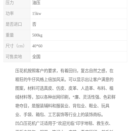
压力
油压
功率
15kw
是否进口
否
重量
500kg
尺寸（cm）
40*60
可售卖地
全国
压花机按照客户的要求，有着回归，复古自然之感，在
粗狂的牛仔风格上倍加风采。可以显示出让客户满意的
图案，材料可选真皮、仿皮、皮革、人造革、布料、植
绒材料等，加以各种丝网印刷，*廉、灵活性强、色彩鲜
艳夺目，是服装辅料和服装业、背包业、鞋业、玩具
业、手袋、箱包、工艺装饰等行业上的装饰商标。
凹凸压花机广泛适用于“欢迎光临”印字地毯、救生衣、