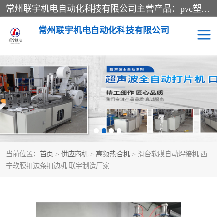
常州联宇机电自动化科技有限公司主营产品：pvc塑料焊机、高频热合机、软膜天花压边机、服装布料凹凸压花机、布料3d压印设备、服装植胶设备、超声波布料花边机、无纺布热合机、全自动压花机。
常州联宇机电自动化科技有限公司
压花定型机以及压花模具
超声波热合机
高频热合机
超声波花边机
超声波复合压花机
凹凸压花机压标机
当前位置：
首页
>
供应商机
>
高频热合机
> 滑台软膜自动焊接机 西
3040凹凸压花机
双头服装凹凸压花机
宁软膜扣边条扣边机 联宇制造厂家
双头油压凹凸压花机
大压力油压凹凸定型机
高频压花压标机
自动超声波打片成型机