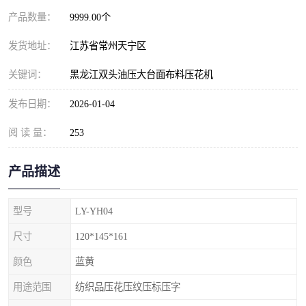
产品数量：
9999.00个
发货地址：
江苏省常州天宁区
关键词：
黑龙江双头油压大台面布料压花机
发布日期：
2026-01-04
阅 读 量：
253
产品描述
型号
LY-YH04
尺寸
120*145*161
颜色
蓝黄
用途范围
纺织品压花压纹压标压字