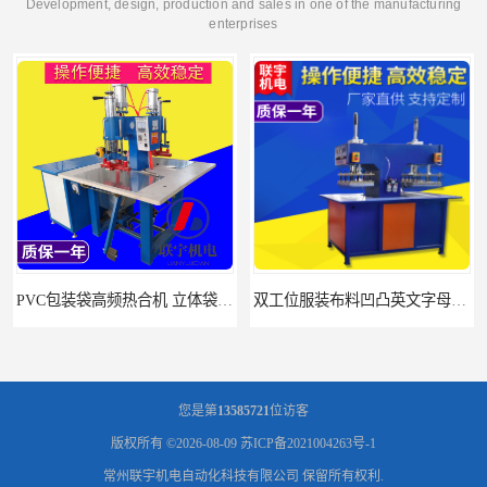
Development, design, production and sales in one of the manufacturing
enterprises
双工位服装布料凹凸英文字母压字机找联宇制造厂
汽车坐垫压纹压花机规格 单头大台面凹凸压花机 现货供应
您是第
13585721
位访客
版权所有 ©2026-08-09
苏ICP备2021004263号-1
常州联宇机电自动化科技有限公司
保留所有权利.