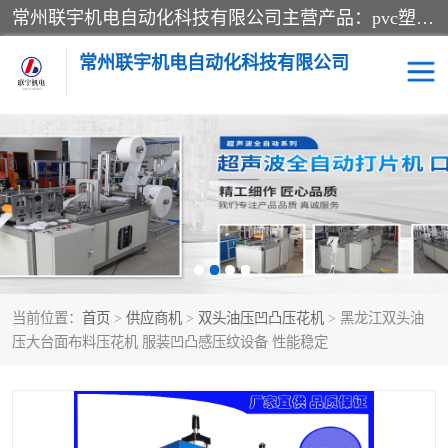
常州联宇机电自动化科技有限公司主营产品：pvc塑料焊机、高频热合机、软膜天花压边机、服装布料凹凸压花机、布料3d压印设备、服装植胶设备、超声波布料花边机、无纺布热合机、全自动压花机。
常州联宇机电自动化科技有限公司
压花定型机以及压花模具
超声波热合机
高频热合机
超声波花边机
超声波复合压花机
凹凸压花机压标机
当前位置：
首页
>
供应商机
>
双头油压凹凸压花机
> 黑龙江双头油
3040凹凸压花机
双头服装凹凸压花机
压大台面布料压花机 服装凹凸感压纹设备 性能稳定
双头油压凹凸压花机
大压力油压凹凸定型机
高频压花压标机
自动超声波打片成型机