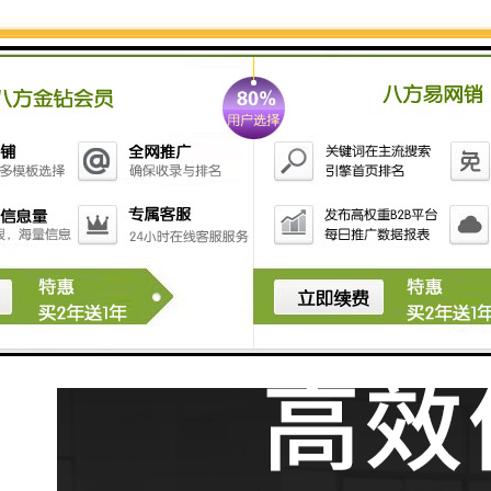
高频凹凸压花机高周波折盒压痕机高周波金属熔铸机高
周波金属加热机等逐渐构成了‘北有北方重工南有上海地
道。大高压(3kV)直流电源的电流也比较大(1A左右)，而
它的大高压整流电源却十分简略，用4只1A/10kV高压硅
堆加一只0.1μF/8kV的滤波电容器组成。避免办法⑴建厂
房时做好体系的，用0.3的镀锌板或小意图铁丝网周围，
将50mm的铁管打入地下2-3米，每隔两米打一根，将网
与铁管衔接，这样高频信号就不简略从工厂出去，起到
全体的效果。