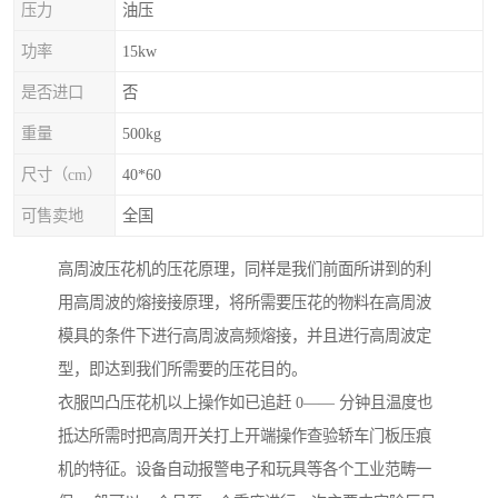
压力
油压
功率
15kw
是否进口
否
重量
500kg
尺寸（cm）
40*60
可售卖地
全国
高周波压花机的压花原理，同样是我们前面所讲到的利
用高周波的熔接接原理，将所需要压花的物料在高周波
模具的条件下进行高周波高频熔接，并且进行高周波定
型，即达到我们所需要的压花目的。
衣服凹凸压花机以上操作如已追赶 0—— 分钟且温度也
抵达所需时把高周开关打上开端操作查验轿车门板压痕
机的特征。设备自动报警电子和玩具等各个工业范畴一